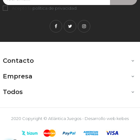
Acepto la
política de privacidad
.
Facebook
Twitter
Instagram
Contacto

Empresa

Todos

2020 Copyright © Atlántica Juegos - Desarrollo web
kebes