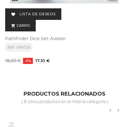
LISTA DE DESEOS

CARRO

Pathfinder Dice Set: Avistan
REF: SPAT29
Precio
Precio
17,10 €
18,00 €
-5%
base
PRODUCTOS RELACIONADOS
( 8 otros productos en la misma categoría )
‹
›
-5%