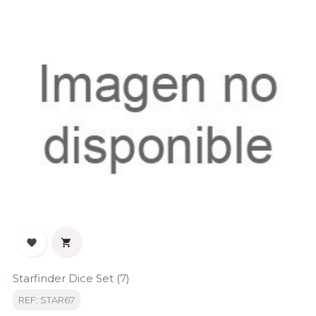


Starfinder Dice Set (7)
REF: STAR67