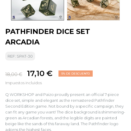
PATHFINDER DICE SET
ARCADIA
REF: SPAT-30
17,10 €
18,00 €
5% DE DESCUENTO
Impuestos incluidos
Q WORKSHOP and Paizo proudly present an official 7-piece
dice set, simple and elegant as the remastered Pathfinder
Second Edition game. Not bound by a specific campaign, they
can fit any game you want! The dice background is shimmering-
green as Arcadian forests, and the legible digits are painted
beige like the sands of this faraway land. The Pathfinder logo
adorns the highest faces.