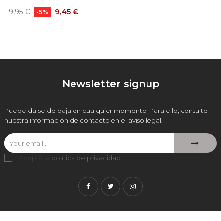
Precio
Precio
9,45 €
9,95 €
-5%
base
Newsletter signup
Puede darse de baja en cualquier momento. Para ello, consulte
nuestra información de contacto en el aviso legal.
Acepto la
política de privacidad
.
Facebook
Twitter
Instagram