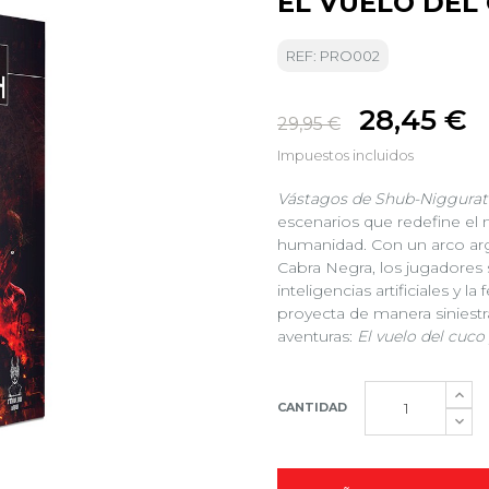
EL VUELO DEL
REF: PRO002
28,45 €
29,95 €
Impuestos incluidos
Vástagos de Shub-Niggura
escenarios que redefine el m
humanidad. Con un arco argu
Cabra Negra, los jugadores 
inteligencias artificiales y l
proyecta de manera siniestra
aventuras:
El vuelo del cuco
CANTIDAD