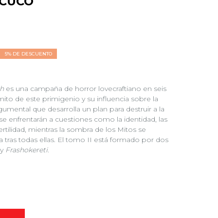
 CUCO
5% DE DESCUENTO
th
es una campaña de horror lovecraftiano en seis
ito de este primigenio y su influencia sobre la
mental que desarrolla un plan para destruir a la
se enfrentarán a cuestiones como la identidad, las
a fertilidad, mientras la sombra de los Mitos se
 tras todas ellas. El tomo II está formado por dos
y
Frashokereti
.