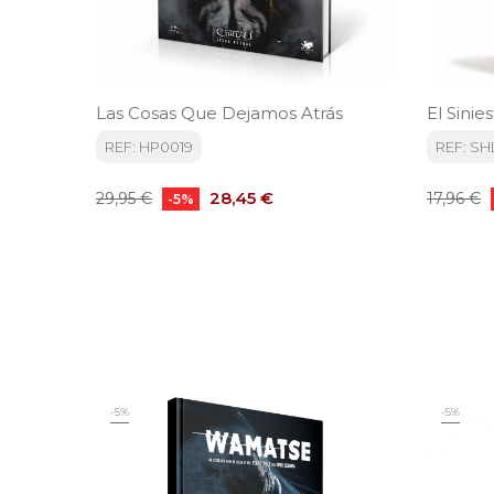
Las Cosas Que Dejamos Atrás
El Sini
REF: HP0019
REF: SH
Precio
Precio
Precio
28,45 €
29,95 €
17,96 €
-5%
base
base
-5%
-5%