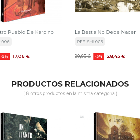
estro Pueblo De Karpino
La Bestia No Debe Nacer
L006
REF: SHL005
Precio
Precio
Precio
17,06 €
28,45 €
29,95 €
-5%
-5%
base
PRODUCTOS RELACIONADOS
( 8 otros productos en la misma categoría )
-5%