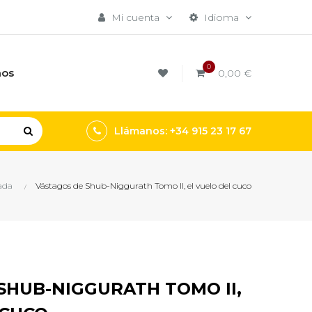
Mi cuenta
Idioma
0
mos
0,00 €
Llámanos: +34 915 23 17 67
ada
Vástagos de Shub-Niggurath Tomo II, el vuelo del cuco
SHUB-NIGGURATH TOMO II,