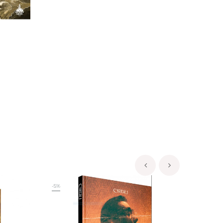
‹
›
-5%
-5%