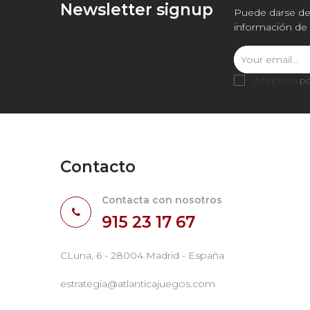
Newsletter signup
Puede darse de 
información de 
Acepto la
po
Contacto
Contacta con nosotros
915 23 17 67
CLuna, 6 - 28004 Madrid - España
estrategia@atlanticajuegos.com