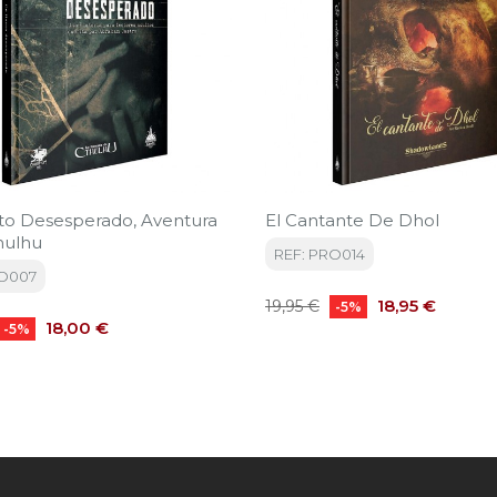
to Desesperado, Aventura
El Cantante De Dhol
hulhu
REF: PRO014
RO007
Precio
Precio
18,95 €
19,95 €
-5%
Precio
base
18,00 €
-5%