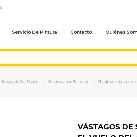
0€
Servicio De Pintura
Contacto
Quiénes So
Juegos de Rol, Dados
Shadowlands Editorial
Shadowlands La llam
VÁSTAGOS DE 