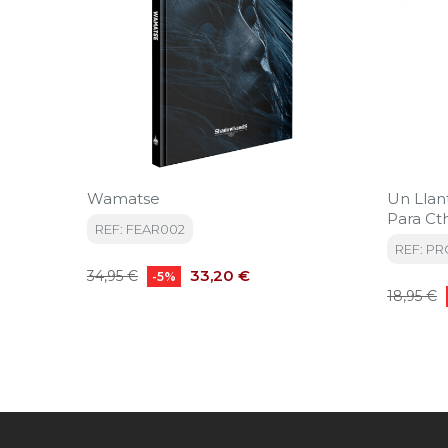
Wamatse
Un Llan
Para Ct
REF: FEAR002
REF: P
Precio
Precio
33,20 €
34,95 €
-5%
Precio
base
18,95 €
base