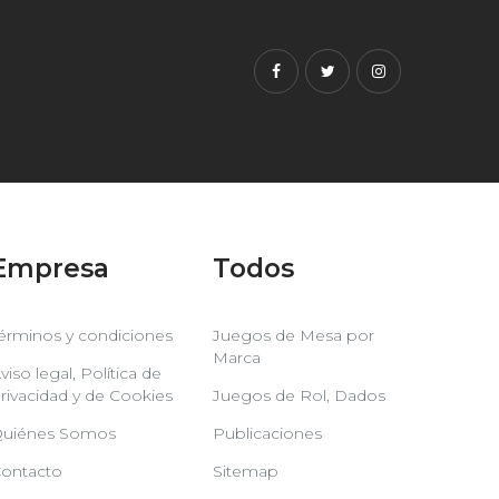
Facebook
Twitter
Instagram
Empresa
Todos
érminos y condiciones
Juegos de Mesa por
Marca
viso legal, Política de
rivacidad y de Cookies
Juegos de Rol, Dados
uiénes Somos
Publicaciones
ontacto
Sitemap