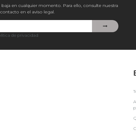
baja en cualquier momento. Para ello, consulte nuestra
contacto en el aviso legal.
lítica de privacidad
.
T
A
p
Q
C