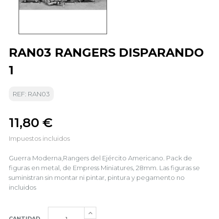
RAN03 RANGERS DISPARANDO
1
REF: RAN03
11,80 €
Impuestos incluidos
Guerra Moderna,Rangers del Ejército Americano. Pack de
figuras en metal, de Empress Miniatures, 28mm. Las figuras se
suministran sin montar ni pintar, pintura y pegamento no
incluidos
CANTIDAD