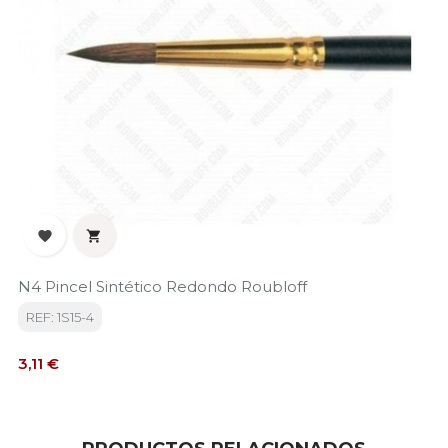


N4 Pincel Sintético Redondo Roubloff
REF: 1S15-4
Precio
3,11 €