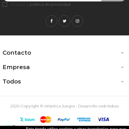
Acepto la
política de privacidad
.
Facebook
Twitter
Instagram
Contacto

Empresa

Todos

2020 Copyright © Atlántica Juegos - Desarrollo web
kebes
Esta tienda utiliza cookies y otras tecnologías para que