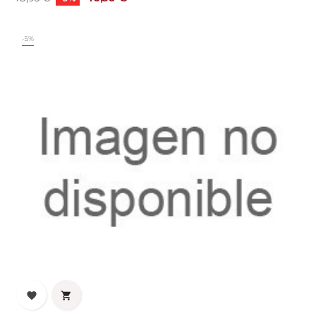
base
-5%

