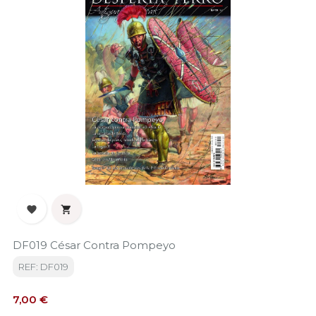


DF019 César Contra Pompeyo
REF: DF019
Precio
7,00 €