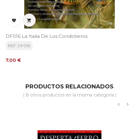


DF016 La Italia De Los Condotieros
REF: DF016
Precio
7,00 €
PRODUCTOS RELACIONADOS
( 8 otros productos en la misma categoría )
‹
›