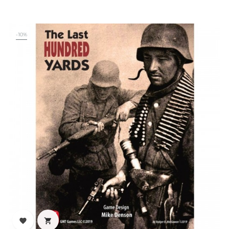
‹
›
-10%

