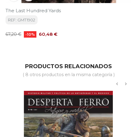
The Last Hundred Yards
REF: GMT1902
Precio
Precio
60,48 €
67,20 €
-10%
base
PRODUCTOS RELACIONADOS
( 8 otros productos en la misma categoría )
‹
›