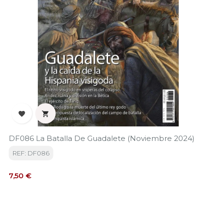


DF086 La Batalla De Guadalete (Noviembre 2024)
REF: DF086
Precio
7,50 €