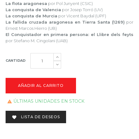
La flota aragonesa
por Pol Junyent (CSIC)
La conquista de Valencia
por Josep Torró (UV)
La conquista de Murcia
por Vicent Baydal (UPF)
La fallida cruzada aragonesa en Tierra Santa (1269)
por
Ernest Marcos Hierro (UB)
El Conquistador en primera persona: el Llibre dels feyts
por Stefano M. Cingolani (UAB)
CANTIDAD
AÑADIR AL CARRITO
ÚLTIMAS UNIDADES EN STOCK

LISTA DE DESEOS
