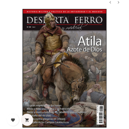
‹
›

