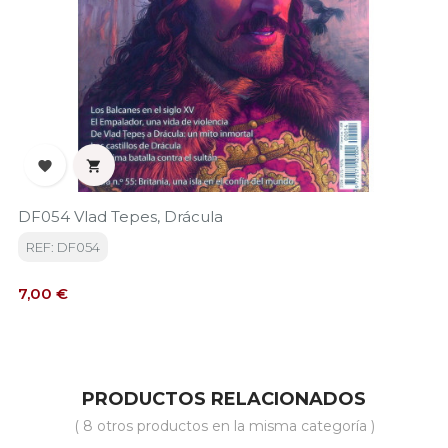


DF054 Vlad Tepes, Drácula
REF: DF054
Precio
7,00 €
PRODUCTOS RELACIONADOS
( 8 otros productos en la misma categoría )