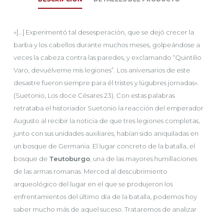
«[…] Experimentó tal desesperación, que se dejó crecer la
barba y los cabellos durante muchos meses, golpeándose a
veces la cabeza contra las paredes, y exclamando “Quintilio
Varo, devuélveme mis legiones”. Los aniversarios de este
desastre fueron siempre para él tristes y lúgubres jornadas».
(Suetonio, Los doce Césares 23). Con estas palabras
retrataba el historiador Suetonio la reacción del
emperador
Augusto
al recibir la noticia de que tres legiones completas,
junto con sus unidades auxiliares, habían sido aniquiladas en
un bosque de Germania. El lugar concreto de la batalla, el
bosque de
Teutoburgo
, una de las mayores humillaciones
de las
armas romanas
. Merced al descubrimiento
arqueológico del lugar en el que se produjeron los
enfrentamientos del último día de la batalla, podemos hoy
saber mucho más de aquel suceso. Trataremos de analizar