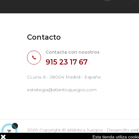
Contacto
Contacta con nosotros
915 23 17 67
CLuna, 6 - 28004 Madrid - España
estrategia@atlanticajuegos.com
2020 Copyright © Atlántica Juegos - Desarrollo we

Esta tienda utiliza coo