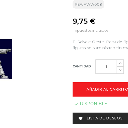
REF: AWW008
9,75 €
Impuestos incluidos
El Salvaje Oeste. Pack de f
figuras se suministran sin m
CANTIDAD
AÑADIR AL CARRIT
DISPONIBLE

LISTA DE DESEOS
