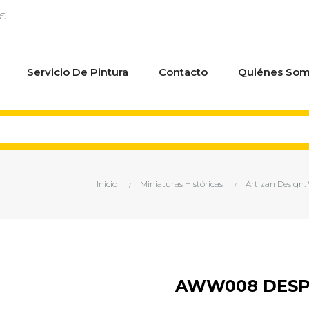
0€
Servicio De Pintura
Contacto
Quiénes So
Inicio
Miniaturas Históricas
Artizan Design: 
AWW008 DES