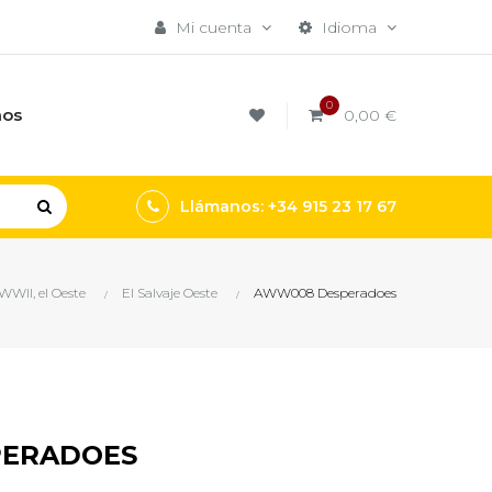
Mi cuenta
Idioma
0
mos
0,00 €
Llámanos: +34 915 23 17 67
WWII, el Oeste
El Salvaje Oeste
AWW008 Desperadoes
PERADOES