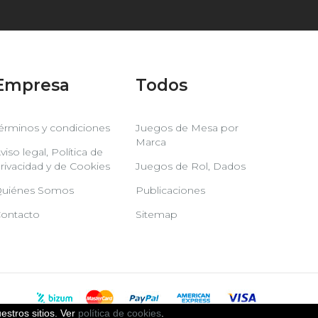
Empresa
Todos
érminos y condiciones
Juegos de Mesa por
Marca
viso legal, Política de
rivacidad y de Cookies
Juegos de Rol, Dados
uiénes Somos
Publicaciones
ontacto
Sitemap
estros sitios. Ver
política de cookies
.