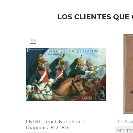
LOS CLIENTES QU
-10%
FN130 French Napoleonic
The Sil
Dragoons 1812-1815
REF: TS