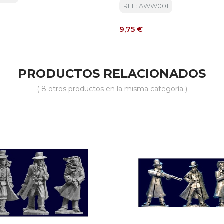
REF: AWW001
Precio
9,75 €
PRODUCTOS RELACIONADOS
( 8 otros productos en la misma categoría )