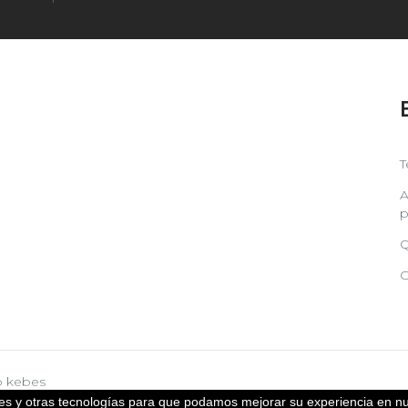
T
A
p
Q
C
b
kebes
kies y otras tecnologías para que podamos mejorar su experiencia en nu