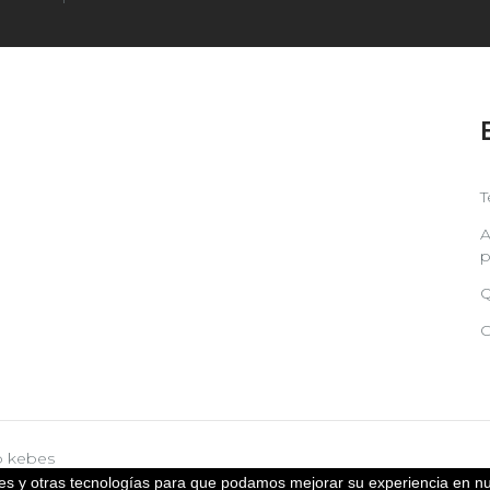
T
A
p
Q
C
b
kebes
kies y otras tecnologías para que podamos mejorar su experiencia en nu