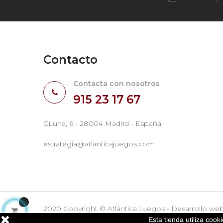
Contacto
Contacta con nosotros
915 23 17 67
CLuna, 6 - 28004 Madrid - España
estrategia@atlanticajuegos.com
2020 Copyright © Atlántica Juegos - Desarrollo we

Esta tienda utiliza coo