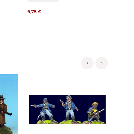
Precio
Precio
9,75 €
9,75 €
‹
›