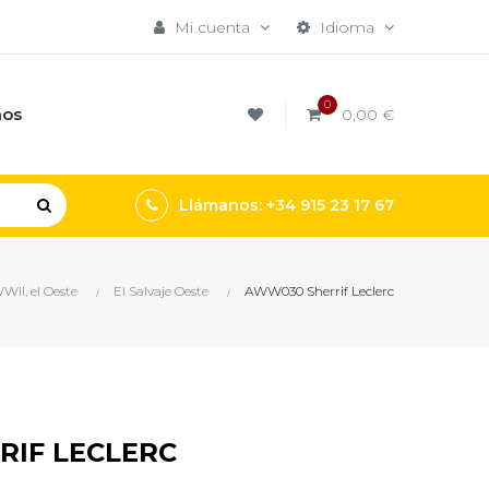
Mi cuenta
Idioma
0
mos
0,00 €
Llámanos: +34 915 23 17 67
WII, el Oeste
El Salvaje Oeste
AWW030 Sherrif Leclerc
RIF LECLERC