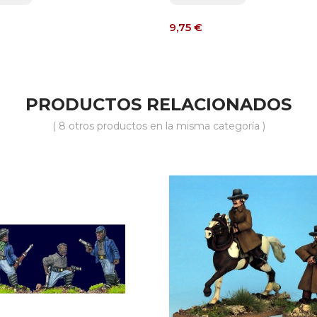
Precio
9,75 €
PRODUCTOS RELACIONADOS
( 8 otros productos en la misma categoría )