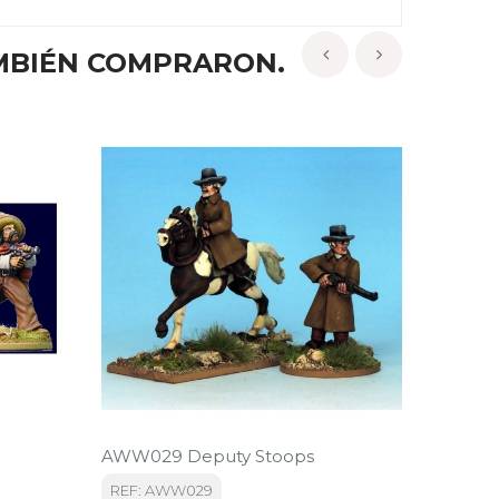
MBIÉN COMPRARON.
‹
›
AWW029 Deputy Stoops
AWW00
REF: AWW029
REF: 