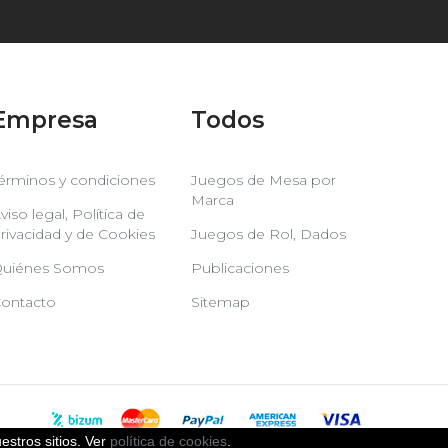
Empresa
Todos
érminos y condiciones
Juegos de Mesa por
Marca
viso legal, Política de
rivacidad y de Cookies
Juegos de Rol, Dados
uiénes Somos
Publicaciones
ontacto
Sitemap
estros sitios. Ver
política de cookies
.