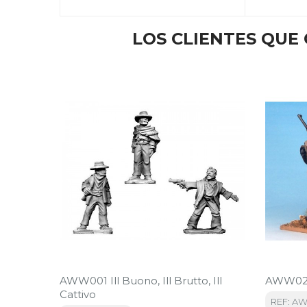
LOS CLIENTES QU
AWW001 Ill Buono, Ill Brutto, Ill
AWW027 
Cattivo
REF: A