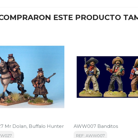
E COMPRARON ESTE PRODUCTO TA
Mr Dolan, Buffalo Hunter
AWW007 Banditos
WW027
REF: AWW007