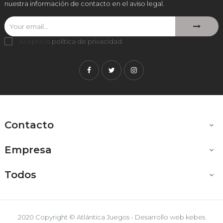
nuestra información de contacto en el aviso legal.
Acepto la
política de privacidad
.
Facebook
Twitter
Instagram
Contacto

Empresa

Todos

2020 Copyright © Atlántica Juegos - Desarrollo web
kebes