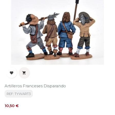


Artilleros Franceses Disparando
REF: TYWART3
Precio
10,50 €