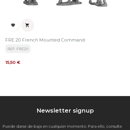


FRE 20 French Mounted Command
REF: FRE20
Precio
15,50 €
Newsletter signup
Puede darse de baja en cualquier momento. Para ello, consulte