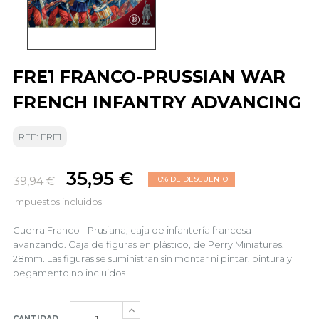
FRE1 FRANCO-PRUSSIAN WAR
FRENCH INFANTRY ADVANCING
REF: FRE1
35,95 €
39,94 €
10% DE DESCUENTO
Impuestos incluidos
Guerra Franco - Prusiana, caja de infantería francesa
avanzando. Caja de figuras en plástico, de Perry Miniatures,
28mm. Las figuras se suministran sin montar ni pintar, pintura y
pegamento no incluidos
CANTIDAD