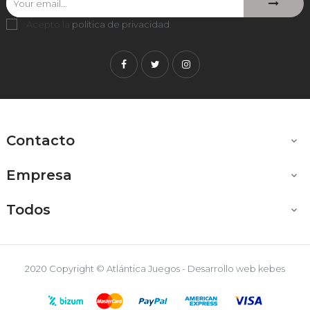
Acepto la
política de privacidad
.
Facebook
Twitter
Instagram
Contacto

Empresa

Todos

2020 Copyright © Atlántica Juegos - Desarrollo web
kebes