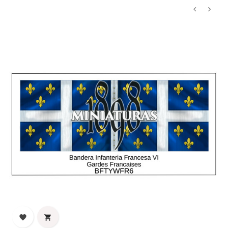
‹
›

