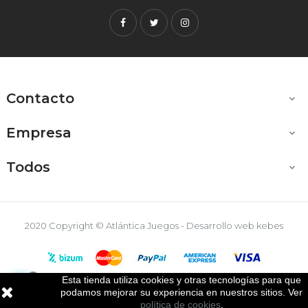
Facebook
Twitter
Instagram
Contacto

Empresa

Todos

2020 Copyright © Atlántica Juegos - Desarrollo web
kebes
Esta tienda utiliza cookies y otras tecnologías para que

podamos mejorar su experiencia en nuestros sitios. Ver
política de cookies
.