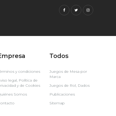
Facebook
Twitter
Instagram
Empresa
Todos
érminos y condiciones
Juegos de Mesa por
Marca
viso legal, Política de
rivacidad y de Cookies
Juegos de Rol, Dados
uiénes Somos
Publicaciones
ontacto
Sitemap