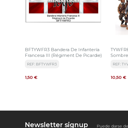
BFTYWFR3 Bandera De Infantería
TYWFR8
Francesa III (Régiment De Picardie)
Sombre
REF: BFTYWFR3
REF: T
Precio
Precio
1,50 €
10,50 €
Newsletter signup
Puede darse de 