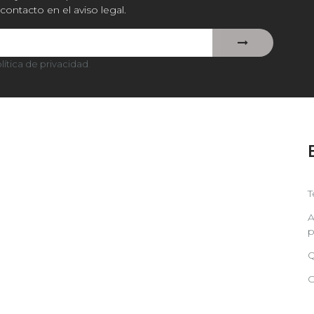
contacto en el aviso legal.
lítica de privacidad
.
T
A
p
Q
C