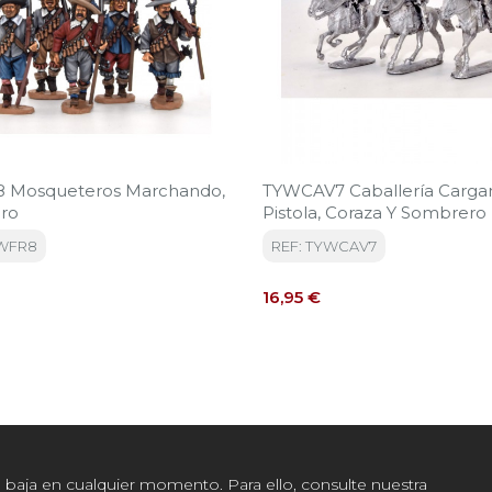
 Mosqueteros Marchando,
TYWCAV7 Caballería Carg
ro
Pistola, Coraza Y Sombrero
YWFR8
REF: TYWCAV7
Precio
16,95 €
baja en cualquier momento. Para ello, consulte nuestra