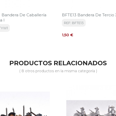
Bandera De Caballería
BFTE13 Bandera De Tercio X
a I
REF: BFTE13
TYW1
Precio
1,50 €
PRODUCTOS RELACIONADOS
( 8 otros productos en la misma categoría )