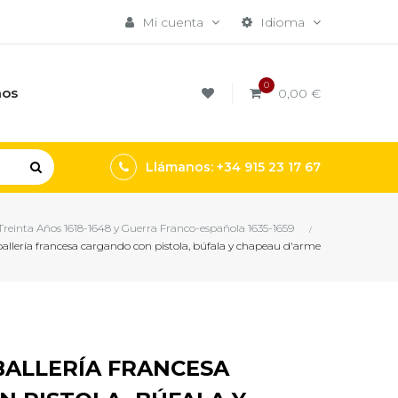
Mi cuenta
Idioma
0
mos
0,00 €
Llámanos: +34 915 23 17 67
 Treinta Años 1618-1648 y Guerra Franco-española 1635-1659
lería francesa cargando con pistola, búfala y chapeau d'arme
ALLERÍA FRANCESA