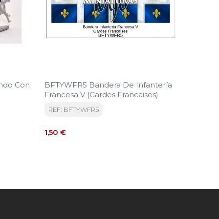
ando Con
BFTYWFR5 Bandera De Infantería
Regimie
Francesa V (Gardes Francaises)
REF: T
REF: BFTYWFR5
Precio
55,95 €
Precio
1,50 €