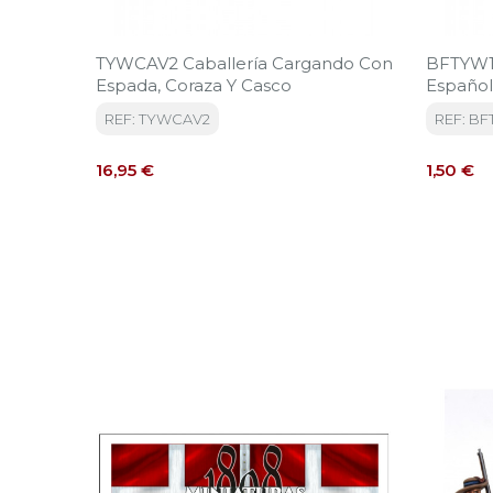
TYWCAV2 Caballería Cargando Con
BFTYW1 
Espada, Coraza Y Casco
Español
REF: TYWCAV2
REF: BF
Precio
Precio
16,95 €
1,50 €