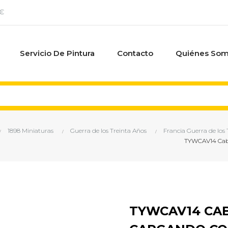
0€
Servicio De Pintura
Contacto
Quiénes So
1898 Miniaturas
Guerra de los Treinta Años
Francia Guerra de los
TYWCAV14 Cabal
TYWCAV14 CAB