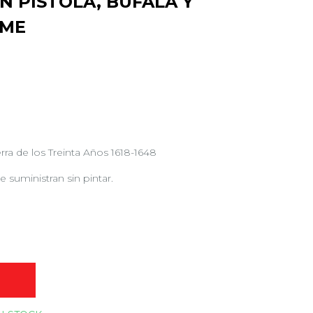
 PISTOLA, BÚFALA Y
RME
erra de los Treinta Años 1618-1648
e suministran sin pintar.
O