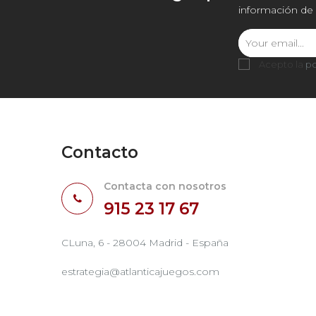
información de 
Acepto la
po
Contacto
Contacta con nosotros
915 23 17 67
CLuna, 6 - 28004 Madrid - España
estrategia@atlanticajuegos.com