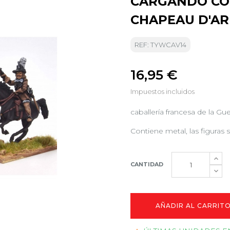
CARGANDO CON
CHAPEAU D'A
REF: TYWCAV14
16,95 €
Impuestos incluidos
caballería francesa de la Gu
Contiene metal, las figuras s
CANTIDAD
AÑADIR AL CARRIT