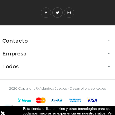
Facebook
Twitter
Instagram
Contacto

Empresa

Todos

2020 Copyright © Atlántica Juegos - Desarrollo web
kebes
Esta tienda utiliza cookies y otras tecnologías para que

podamos mejorar su experiencia en nuestros sitios. Ver