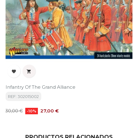


Infantry Of The Grand Alliance
REF: 302015002
Precio
Precio
27,00 €
30,00 €
-10%
base
PRODUCTOS RELACIONADOS