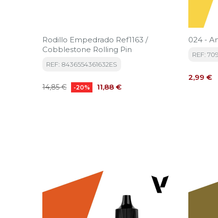
Rodillo Empedrado Ref1163 /
024 - Am
Cobblestone Rolling Pin
REF: 70
REF: 8436554361632ES
Precio
2,99 €
Precio
Precio
11,88 €
14,85 €
-20%
base