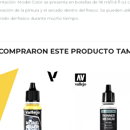
ntación: Model Color se presenta en botellas de 18 ml/0.6 fl oz 
ración de la pintura y el secado dentro del frasco. Se pueden uti
nido del frasco durante mucho tiempo.
E COMPRARON ESTE PRODUCTO TA