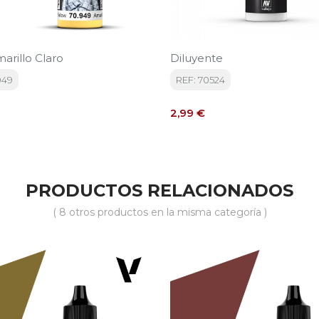
arillo Claro
Diluyente
949
REF: 70524
Precio
2,99 €
PRODUCTOS RELACIONADOS
( 8 otros productos en la misma categoría )