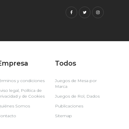
Facebook
Twitter
Instagram
Empresa
Todos
érminos y condiciones
Juegos de Mesa por
Marca
viso legal, Política de
rivacidad y de Cookies
Juegos de Rol, Dados
uiénes Somos
Publicaciones
ontacto
Sitemap