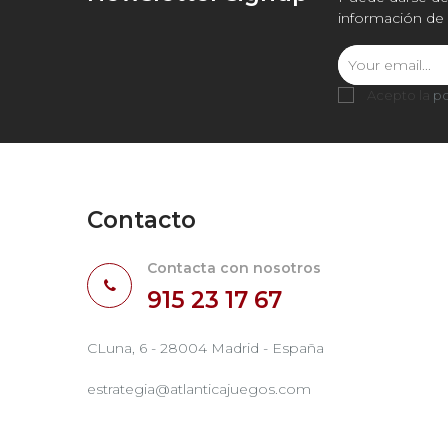
información de 
Acepto la
po
Contacto
Contacta con nosotros
915 23 17 67
CLuna, 6 - 28004 Madrid - España
estrategia@atlanticajuegos.com