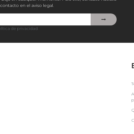
contacto en el aviso legal.
lítica de privacidad
.
T
A
p
Q
C