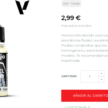
REF: 70918
2,99 €
Impuestos incluidos
Hemos introducido una nue
asombrosa fluidez, excele
Podrás comprobar que los 
homogénea y autonivelante,
modelo. Te recomendamos a
imprimada.
CANTIDAD
AÑADIR AL CARRIT
DISPONIBLE