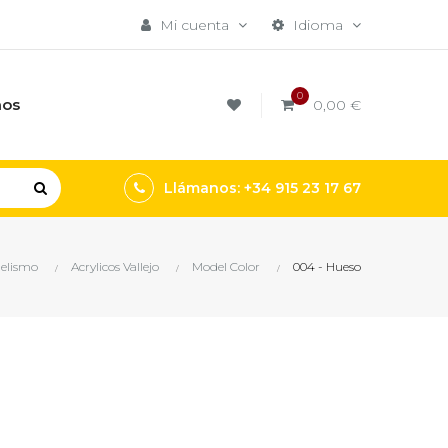
Mi cuenta
Idioma
0
mos
0,00 €
Llámanos: +34 915 23 17 67
delismo
Acrylicos Vallejo
Model Color
004 - Hueso