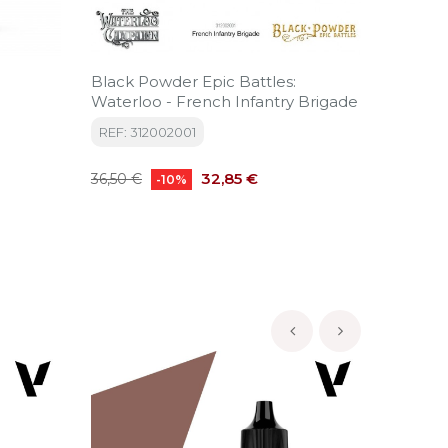
Black Powder Epic Battles:
NINF3 N
Waterloo - French Infantry Brigade
Comm
REF: 312002001
REF: NI
Precio
Precio
Precio
32,85 €
11,50 €
36,50 €
-10%
base
‹
›