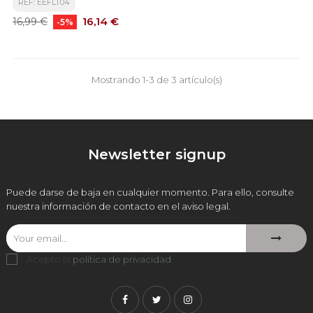
REF: EEFLT04
Precio
Precio
16,14 €
16,99 €
-5%
base
Mostrando 1-3 de 3 artículo(s)
Newsletter signup
Puede darse de baja en cualquier momento. Para ello, consulte
nuestra información de contacto en el aviso legal.
Acepto la
política de privacidad
.
Facebook
Twitter
Instagram