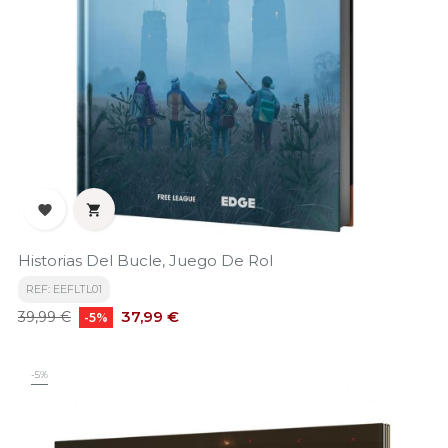


Historias Del Bucle, Juego De Rol
REF: EEFLTL01
Precio
Precio
37,99 €
39,99 €
-5%
base
-5%