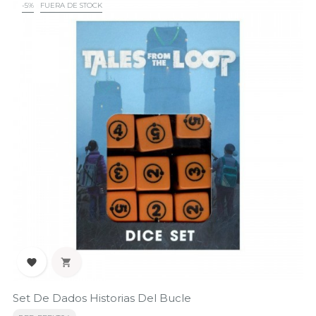
-5%
FUERA DE STOCK


Set De Dados Historias Del Bucle