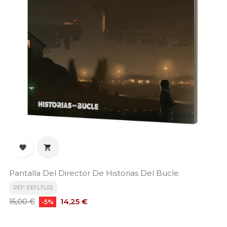


Pantalla Del Director De Historias Del Bucle
REF: EEFLTL02
Precio
Precio
14,25 €
15,00 €
-5%
base