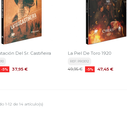
ación Del Sr. Castiñeira
La Piel De Toro 1920
010
REF: PRO012
Precio
Precio
Precio
37,95 €
47,45 €
49,95 €
-5%
-5%
base
 1-12 de 14 artículo(s)