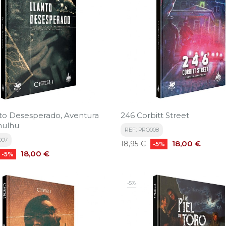
to Desesperado, Aventura
246 Corbitt Street
hulhu
REF: PRO008
007
Precio
Precio
18,00 €
18,95 €
-5%
Precio
base
18,00 €
-5%
-5%