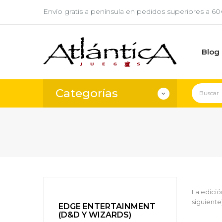
Envío gratis a península en pedidos superiores a 6
Blog
Categorías
La edició
siguiente
EDGE ENTERTAINMENT
(D&D Y WIZARDS)