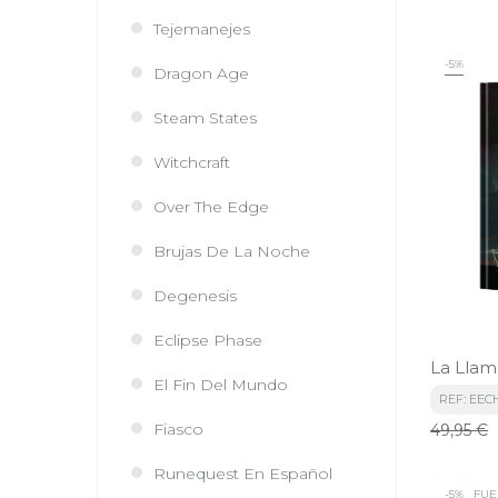
Tejemanejes
-5%
Dragon Age
Steam States
Witchcraft
Over The Edge
Brujas De La Noche
Degenesis
Eclipse Phase
La Llam
El Fin Del Mundo
REF: EEC
Precio
Fiasco
49,95 €
base
Runequest En Español
-5%
FUE