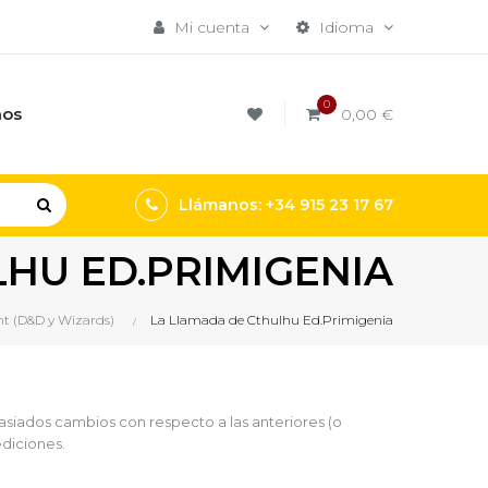
Mi cuenta
Idioma
0
mos
0,00 €
Llámanos: +34 915 23 17 67
HU ED.PRIMIGENIA
t (D&D y Wizards)
La Llamada de Cthulhu Ed.Primigenia
asiados cambios con respecto a las anteriores (o
ediciones.