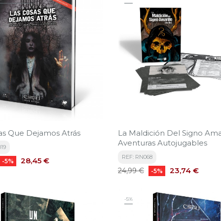
as Que Dejamos Atrás
La Maldición Del Signo Amar
Aventuras Autojugables
019
REF: RN068
Precio
28,45 €
-5%
Precio
Precio
23,74 €
24,99 €
-5%
base
-5%