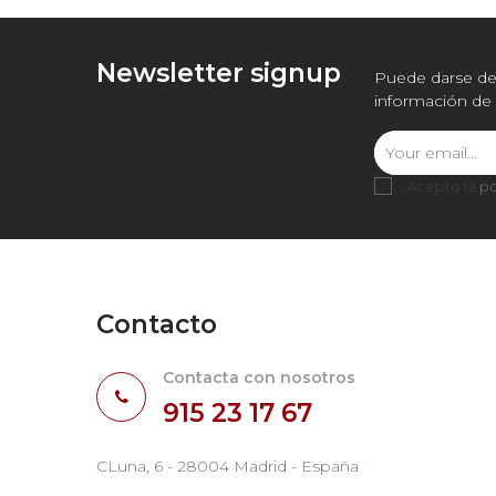
Newsletter signup
Puede darse de 
información de 
Acepto la
po
Contacto
Contacta con nosotros
915 23 17 67
CLuna, 6 - 28004 Madrid - España