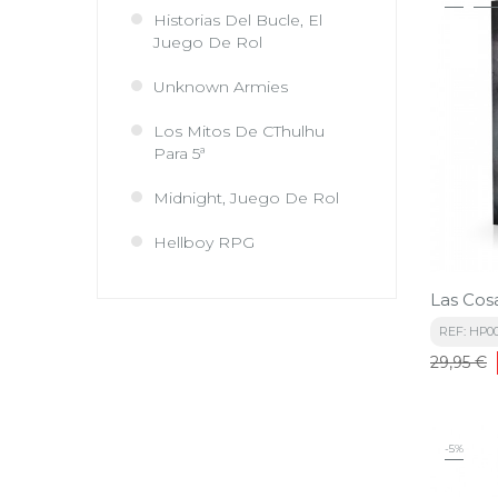
Historias Del Bucle, El
Juego De Rol
Unknown Armies
Los Mitos De CThulhu
Para 5ª
Midnight, Juego De Rol
Hellboy RPG
Las Cos
REF: HP0
Precio
29,95 €
base
-5%