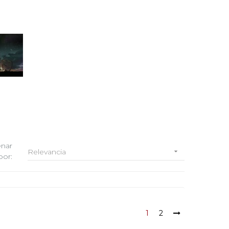
nar
Relevancia

por:
1
2