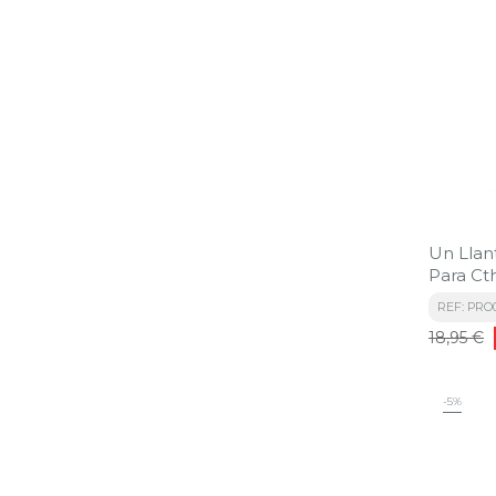
Un Llan
Para Ct
REF: PRO
Precio
18,95 €
base
-5%