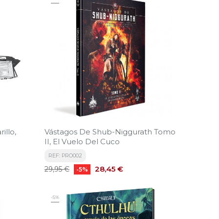
illo,
Vástagos De Shub-Niggurath Tomo
II, El Vuelo Del Cuco
REF: PRO002
Precio
Precio
28,45 €
29,95 €
-5%
base
-5%