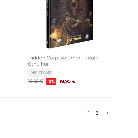
Hidden Corp, Volúmen 1 (Pulp
Cthulhu)
REF: PRO013
Precio
Precio
18,95 €
19,95 €
-5%
base
1
2