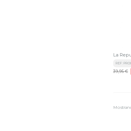
La Reput
REF: PRO
Precio
39,95 €
base
Mostrando