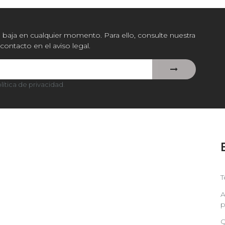
baja en cualquier momento. Para ello, consulte nuestra
contacto en el aviso legal.
lítica de privacidad
.
T
A
p
Q