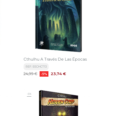
Cthulhu A Través De Las Épocas
REF: EECHCT13
Precio
Precio
23,74 €
24,99 €
-5%
base
-5%