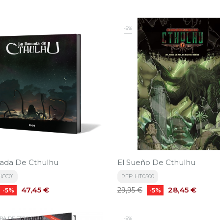
-5%
ada De Cthulhu
El Sueño De Cthulhu
HCC01
REF: HT0500
Precio
Precio
Precio
47,45 €
28,45 €
29,95 €
-5%
-5%
base
RA DE STOCK
-5%