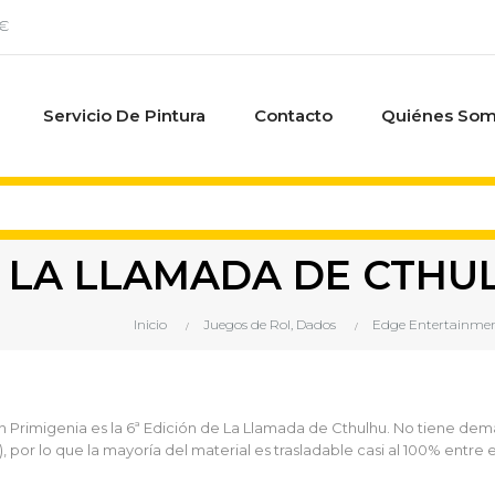
0€
Servicio De Pintura
Contacto
Quiénes So
LA LLAMADA DE CTHUL
Inicio
Juegos de Rol, Dados
Edge Entertainmen
n Primigenia es la 6ª Edición de La Llamada de Cthulhu. No tiene dem
), por lo que la mayoría del material es trasladable casi al 100% entre 