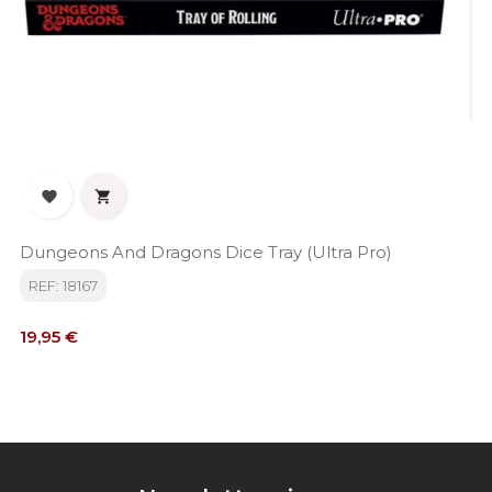


Dungeons And Dragons Dice Tray (Ultra Pro)
REF: 18167
Precio
19,95 €