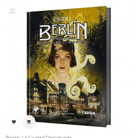
-5%


Berlin: La Ciudad Depravada