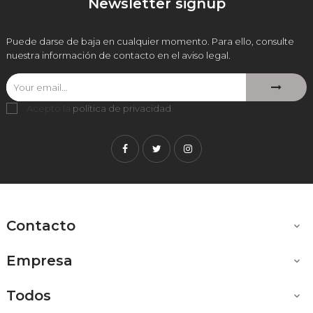
Newsletter signup
Puede darse de baja en cualquier momento. Para ello, consulte
nuestra información de contacto en el aviso legal.
Acepto la
política de privacidad
.
Facebook
Twitter
Instagram
Contacto

Empresa

Todos
