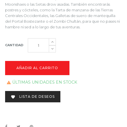
Moonshaes o las Setas drow asadas. También encontrarás
postres y cócteles, como la Tarta de manzana de las Tierras
Centrales Occidentales, las Galletas de suero de mantequilla
del Portal Bostezante o el Zombi Chultán, para que no pases ni
hambre ni sed a lo largo de tus aventuras.
CANTIDAD
AÑADIR AL CARRITO
ÚLTIMAS UNIDADES EN STOCK

LISTA DE DESEOS
