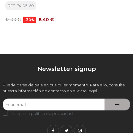
REF: 74-05-60
Precio
Precio
8,40 €
12,00 €
-30%
base
Newsletter signup
Puede darse de baja en cualquier momento. Para ello, consulte
nuestra información de contacto en el aviso legal.
Acepto la
política de privacidad
.
Facebook
Twitter
Instagram