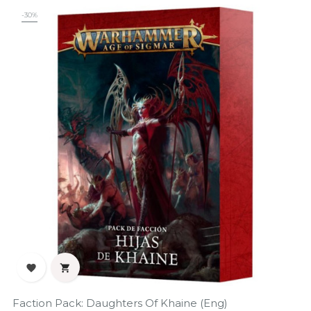
‹
›
-30%


Faction Pack: Daughters Of Khaine (Eng)