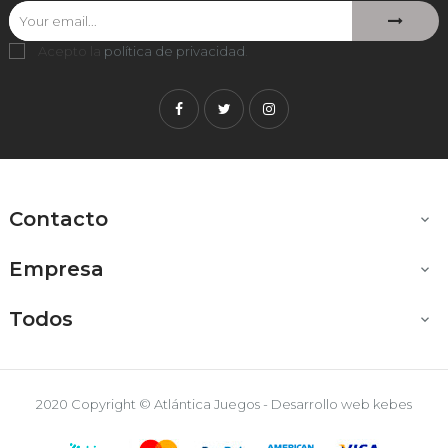
Acepto la
política de privacidad
.
Facebook
Twitter
Instagram
Contacto

Empresa

Todos

2020 Copyright © Atlántica Juegos - Desarrollo web
kebes