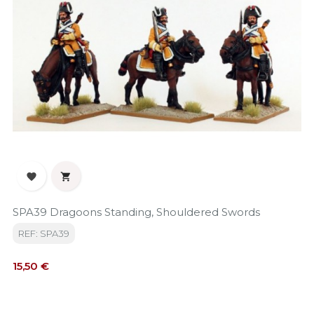


SPA39 Dragoons Standing, Shouldered Swords
REF: SPA39
Precio
15,50 €