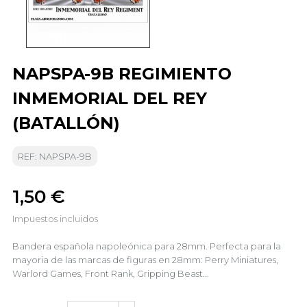
NAPSPA-9B REGIMIENTO
INMEMORIAL DEL REY
(BATALLÓN)
REF: NAPSPA-9B
1,50 €
Impuestos incluidos
Bandera española napoleónica para 28mm. Perfecta para la
mayoria de las marcas de figuras en 28mm: Perry Miniatures,
Warlord Games, Front Rank, Gripping Beast...