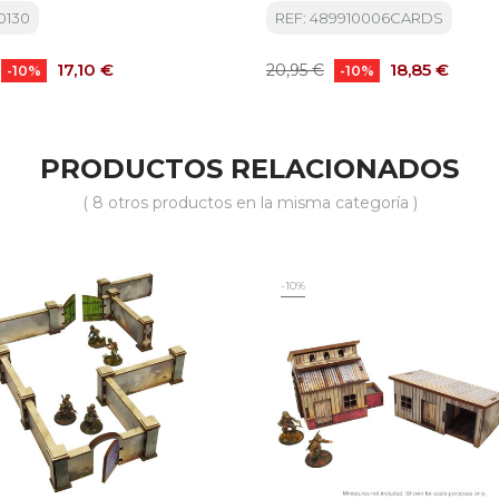
0130
REF: 489910006CARDS
Precio
Precio
Precio
17,10 €
18,85 €
20,95 €
-10%
-10%
base
PRODUCTOS RELACIONADOS
( 8 otros productos en la misma categoría )
-10%