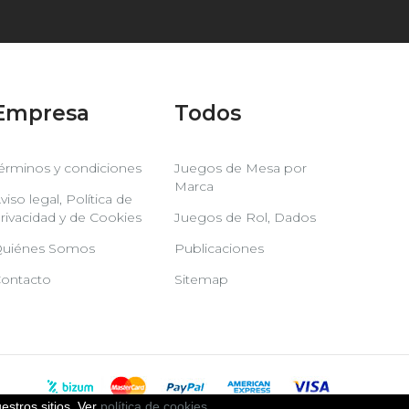
Empresa
Todos
érminos y condiciones
Juegos de Mesa por
Marca
viso legal, Política de
rivacidad y de Cookies
Juegos de Rol, Dados
uiénes Somos
Publicaciones
ontacto
Sitemap
estros sitios. Ver
política de cookies
.