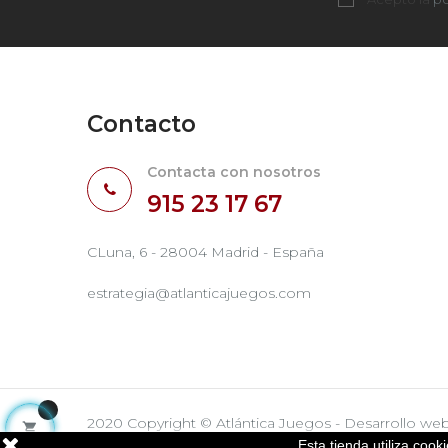
Contacto
Contacta con nosotros
915 23 17 67
CLuna, 6 - 28004 Madrid - España
estrategia@atlanticajuegos.com
2020 Copyright © Atlántica Juegos - Desarrollo we

Esta tienda utiliza coo