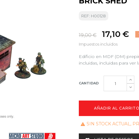
BRICK SHED
REF: H00128
17,10 €
19,00 €
Impuestos incluidos
Edificio en MDF (DM) prepi
incluidas, incluidas para ver
CANTIDAD
AÑADIR AL CARRIT
SIN STOCK ACTUAL, 
