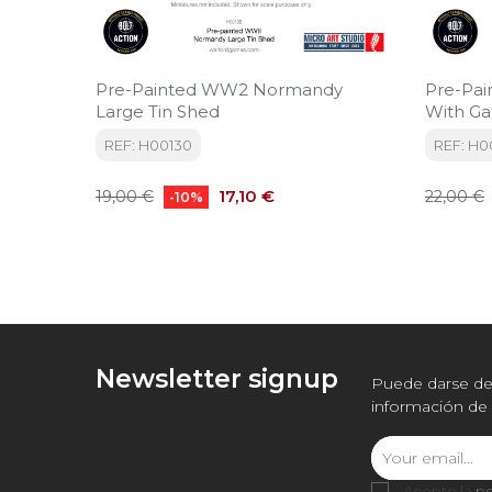
Pre-Painted WW2 Normandy
Pre-Pa
Large Tin Shed
With Ga
REF: H00130
REF: H0
Precio
Precio
Precio
17,10 €
19,00 €
22,00 €
-10%
base
base
Newsletter signup
Puede darse de 
información de 
Acepto la
po