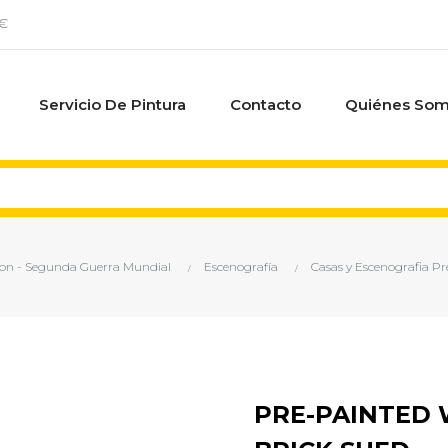
0€
Servicio De Pintura
Contacto
Quiénes So
ion - Segunda Guerra Mundial
Escenografía
Casas y Escenografia P
PRE-PAINTED