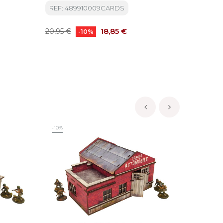
REF: 489910009CARDS
Precio
Precio
18,85 €
20,95 €
-10%
base
‹
›
-10%