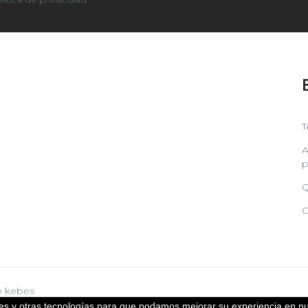
T
A
p
Q
C
b
kebes
kies y otras tecnologías para que podamos mejorar su experiencia en nu