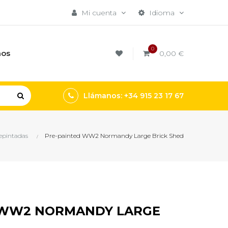
Mi cuenta
Idioma
0
mos
0,00 €
Llámanos: +34 915 23 17 67
repintadas
Pre-painted WW2 Normandy Large Brick Shed
 WW2 NORMANDY LARGE