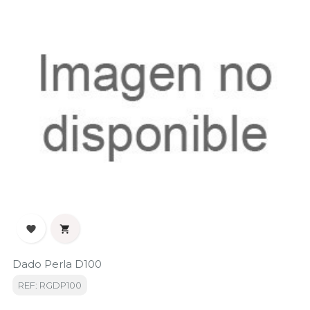


Dado Perla D100
REF: RGDP100