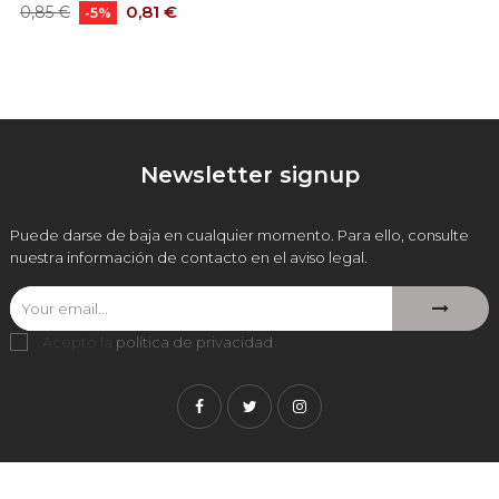
Precio
Precio
0,81 €
0,85 €
-5%
base
Newsletter signup
Puede darse de baja en cualquier momento. Para ello, consulte
nuestra información de contacto en el aviso legal.
Acepto la
política de privacidad
.
Facebook
Twitter
Instagram