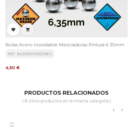


Bolas Acero Inoxidable Mezcladoras Pintura 6 35mm
REF: 8436554365296ES
Precio
4,50 €
PRODUCTOS RELACIONADOS
( 8 otros productos en la misma categoría )
‹
›
-5%