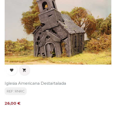


Iglesia Americana Destartalada
REF: RNRC
Precio
26,00 €