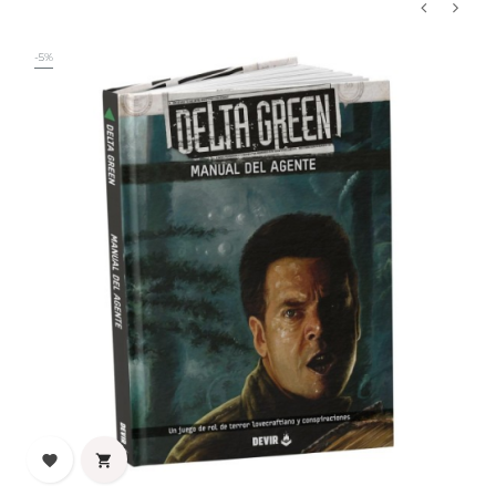
‹
›
-5%

