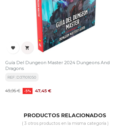


Guía Del Dungeon Master 2024 Dungeons And
Dragons
REF: D37101050
Precio
Precio
47,45 €
49,95 €
-5%
base
PRODUCTOS RELACIONADOS
( 3 otros productos en la misma categoría )