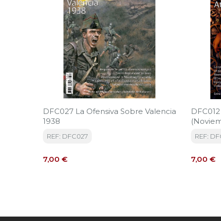
DFC027 La Ofensiva Sobre Valencia
DFC012 
1938
(Noviem
REF: DFC027
REF: DF
Precio
Precio
7,00 €
7,00 €