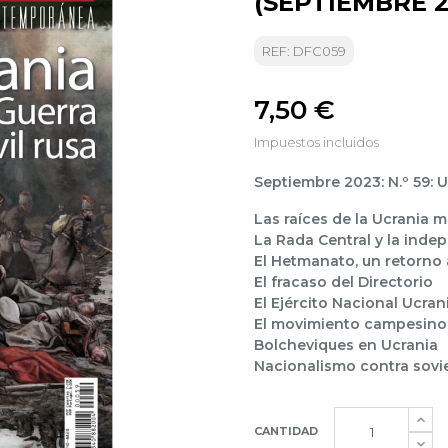
(SEPTIEMBRE 2
REF: DFC059
7,50 €
Impuestos incluidos
Septiembre 2023: N.º 59: Uc
Las raíces de la Ucrania 
La Rada Central y la inde
El Hetmanato, un retorno
El fracaso del Directorio
El Ejército Nacional Ucra
El movimiento campesino
Bolcheviques en Ucrania
Nacionalismo contra soviet
CANTIDAD