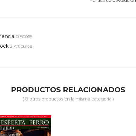
Política de devolucio
rencia
DFC059
tock
2 Artículos
PRODUCTOS RELACIONADOS
( 8 otros productos en la misma categoría )