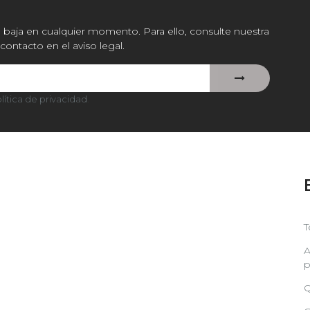
baja en cualquier momento. Para ello, consulte nuestra
contacto en el aviso legal.
lítica de privacidad
.
T
A
p
Q