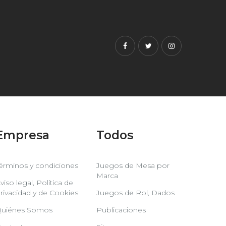
Facebook
Twitter
Instagram
Empresa
Todos
érminos y condiciones
Juegos de Mesa por
Marca
viso legal, Política de
rivacidad y de Cookies
Juegos de Rol, Dados
uiénes Somos
Publicaciones