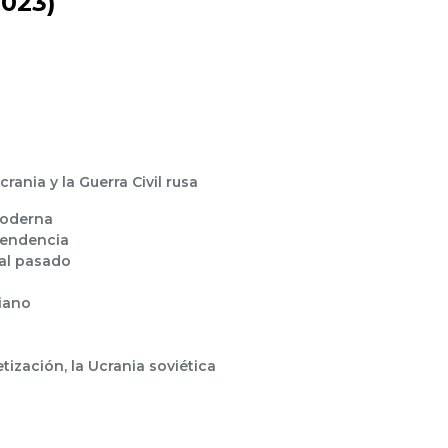
023)
rania y la Guerra Civil rusa
moderna
pendencia
 al pasado
niano
ización, la Ucrania soviética