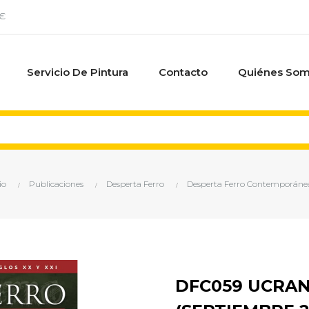
0€
Servicio De Pintura
Contacto
Quiénes So
io
Publicaciones
Desperta Ferro
Desperta Ferro Contemporáne
DFC059 UCRANI