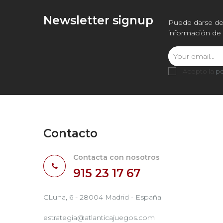
Newsletter signup
Puede darse de 
información de 
Acepto la
po
Contacto
Contacta con nosotros
915 23 17 67
CLuna, 6 - 28004 Madrid - España
estrategia@atlanticajuegos.com