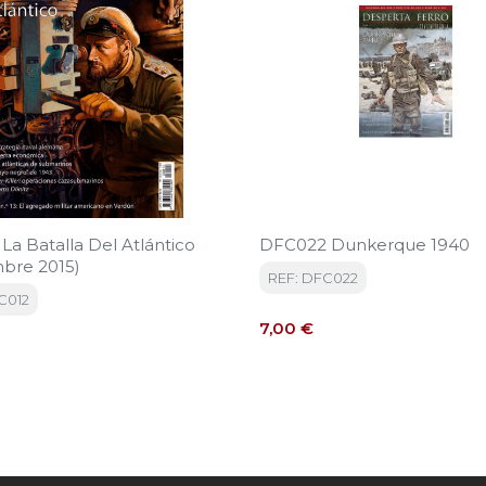
La Batalla Del Atlántico
DFC022 Dunkerque 1940
bre 2015)
REF: DFC022
C012
Precio
7,00 €