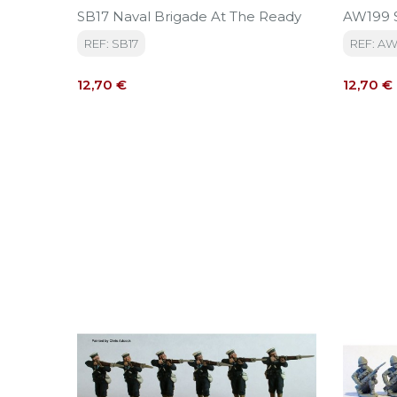
SB17 Naval Brigade At The Ready
AW199 Sp
REF: SB17
REF: AW
Precio
Precio
12,70 €
12,70 €