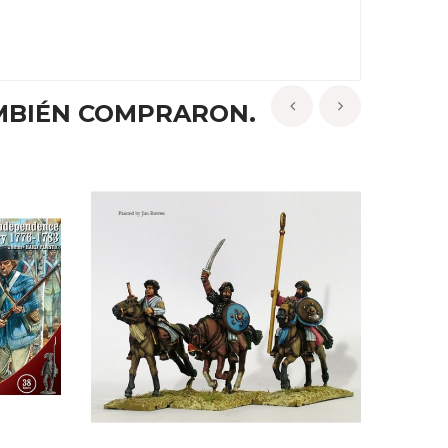
MBIÉN COMPRARON.
‹
›