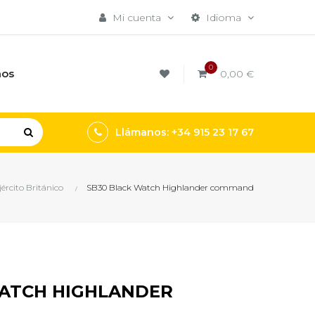
Mi cuenta
Idioma
0
mos
0,00 €
Llámanos: +34 915 23 17 67
jército Británico
SB30 Black Watch Highlander command
WATCH HIGHLANDER