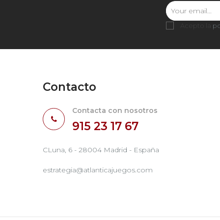
Acepto la
po
Contacto
Contacta con nosotros
915 23 17 67
CLuna, 6 - 28004 Madrid - España
estrategia@atlanticajuegos.com