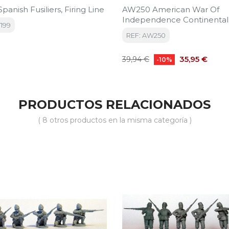
anish Fusiliers, Firing Line
AW250 American War Of
Independence Continental
199
Infantry 1775-1784
REF: AW250
Precio
Precio
35,95 €
39,94 €
-10%
base
PRODUCTOS RELACIONADOS
( 8 otros productos en la misma categoría )