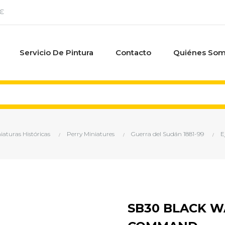
0€
Servicio De Pintura
Contacto
Quiénes So
iaturas Históricas
Perry Miniatures
Guerra del Sudán 1881-99
E
SB30 BLACK 