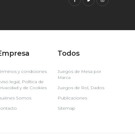
Facebook
Twitter
Instagram
Empresa
Todos
érminos y condiciones
Juegos de Mesa por
Marca
viso legal, Política de
rivacidad y de Cookies
Juegos de Rol, Dados
uiénes Somos
Publicaciones
ontacto
Sitemap