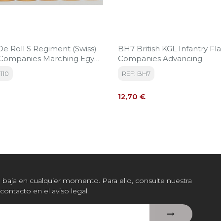
De Roll S Regiment (Swiss)
BH7 British KGL Infantry Fl
Companies Marching Egypt
Companies Advancing
110
REF: BH7
Precio
12,70 €
baja en cualquier momento. Para ello, consulte nuestra
contacto en el aviso legal.