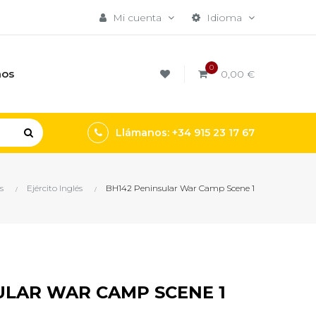
Mi cuenta
Idioma
0
mos
0,00 €
Llámanos: +34 915 23 17 67
s
Ejército Inglés
BH142 Peninsular War Camp Scene 1
ULAR WAR CAMP SCENE 1