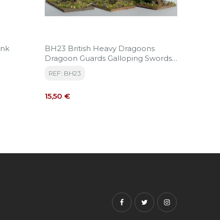
ank
BH23 British Heavy Dragoons
BH65 N
Dragoon Guards Galloping Swords
Ammuni
Shouldered
REF: BH23
REF: B
Precio
Precio
15,50 €
18,35 €
Facebook
Twitter
Instagram