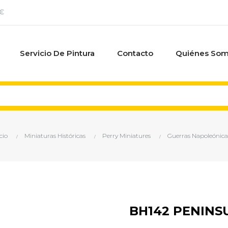
0€
Servicio De Pintura
Contacto
Quiénes So
cio
Miniaturas Históricas
Perry Miniatures
Guerras Napoleónica
BH142 PENINS