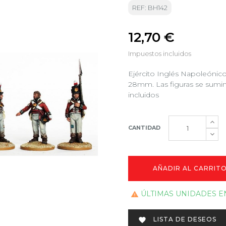
REF: BH142
12,70 €
Impuestos incluidos
Ejército Inglés Napoleónico
28mm. Las figuras se sumini
incluidos
CANTIDAD
AÑADIR AL CARRIT
ÚLTIMAS UNIDADES E

LISTA DE DESEOS
