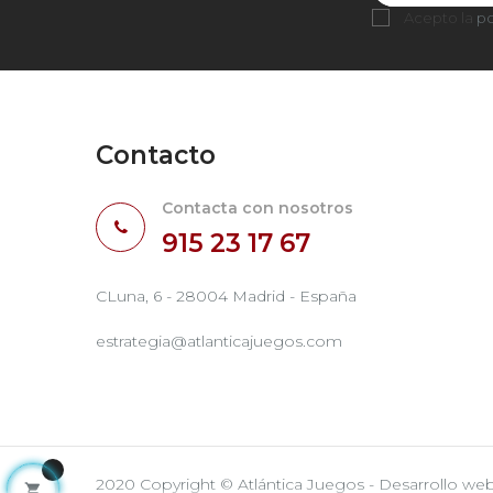
Acepto la
po
Contacto
Contacta con nosotros
915 23 17 67
CLuna, 6 - 28004 Madrid - España
estrategia@atlanticajuegos.com
2020 Copyright © Atlántica Juegos - Desarrollo we
