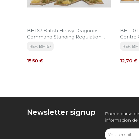
BH167 British Heavy Dragoons
BH 110 
Command Standing Regulation
Centre 
Dress, Peninsular War
1801
REF: BH167
REF: BH 
Precio
Precio
15,50 €
12,70 €
Newsletter signup
Puede darse de 
información de 