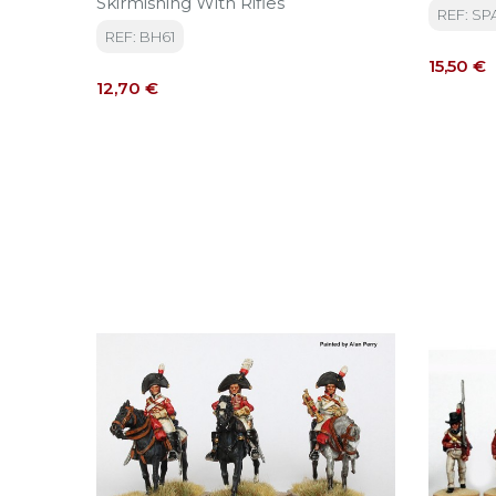
Skirmishing With Rifles
REF: SP
REF: BH61
Precio
15,50 €
Precio
12,70 €