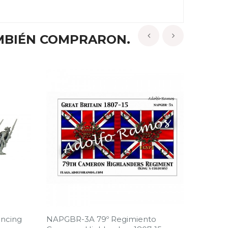
MBIÉN COMPRARON.
‹
›
ancing
NAPGBR-3A 79º Regimiento
NAPGBR