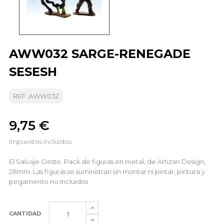
AWW032 SARGE-RENEGADE
SESESH
REF: AWW032
9,75 €
Impuestos incluidos
El Salvaje Oeste. Pack de figuras en metal, de Artizan Design,
28mm. Las figuras se suministran sin montar ni pintar, pintura y
pegamento no incluidos
CANTIDAD