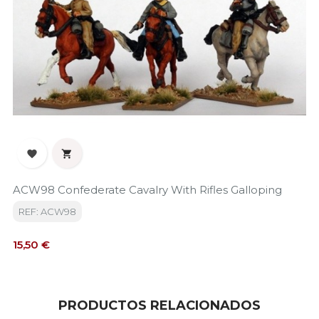


ACW98 Confederate Cavalry With Rifles Galloping
REF: ACW98
Precio
15,50 €
PRODUCTOS RELACIONADOS