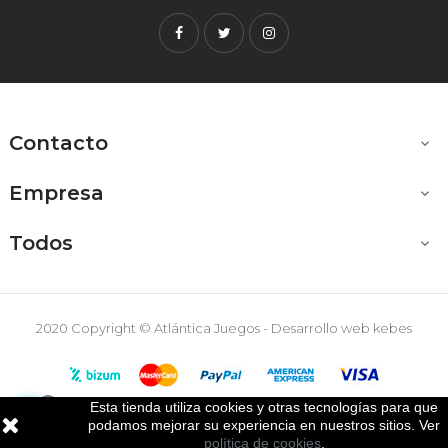
Facebook
Twitter
Instagram
Contacto

Empresa

Todos

2020 Copyright © Atlántica Juegos - Desarrollo web
kebes
Esta tienda utiliza cookies y otras tecnologías para que

podamos mejorar su experiencia en nuestros sitios. Ver
política de cookies
.