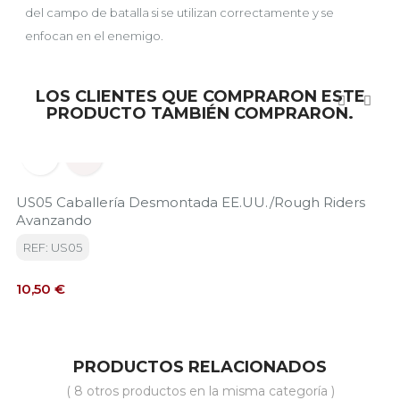
del campo de batalla si se utilizan correctamente y se
enfocan en el enemigo.
LOS CLIENTES QUE COMPRARON ESTE
PRODUCTO TAMBIÉN COMPRARON.
‹
›


US05 Caballería Desmontada EE.UU./Rough Riders
Avanzando
REF: US05
Precio
10,50 €
PRODUCTOS RELACIONADOS
( 8 otros productos en la misma categoría )