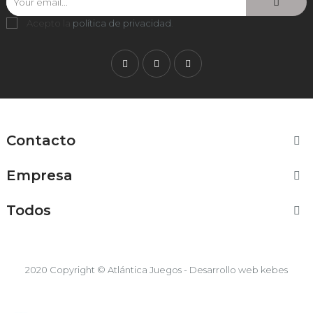
Acepto la
política de privacidad
.
Facebook
Twitter
Instagram
Contacto

Empresa

Todos

2020 Copyright © Atlántica Juegos - Desarrollo web
kebes