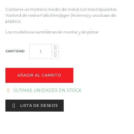
Contiene un mortero medio de metal con tres tripulantes
Warlord de resina Fallschirmjäger (invierno) y una base de
plástico.
Los modelos se suministran sin montar y sin pintar
CANTIDAD
AÑADIR AL CARRITO
ÚLTIMAS UNIDADES EN STOCK


LISTA DE DESEOS