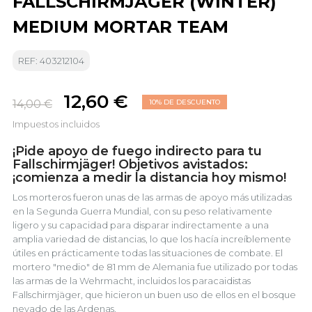
FALLSCHIRMJÄGER (WINTER)
MEDIUM MORTAR TEAM
REF: 403212104
12,60 €
14,00 €
10% DE DESCUENTO
Impuestos incluidos
¡Pide apoyo de fuego indirecto para tu
Fallschirmjäger! Objetivos avistados:
¡comienza a medir la distancia hoy mismo!
Los morteros fueron unas de las armas de apoyo más utilizadas
en la Segunda Guerra Mundial, con su peso relativamente
ligero y su capacidad para disparar indirectamente a una
amplia variedad de distancias, lo que los hacía increíblemente
útiles en prácticamente todas las situaciones de combate. El
mortero "medio" de 81 mm de Alemania fue utilizado por todas
las armas de la Wehrmacht, incluidos los paracaidistas
Fallschirmjäger, que hicieron un buen uso de ellos en el bosque
nevado de las Ardenas.