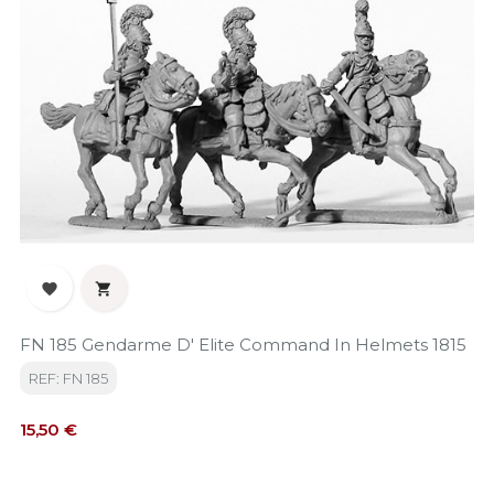


FN 185 Gendarme D' Elite Command In Helmets 1815
REF: FN 185
Precio
15,50 €