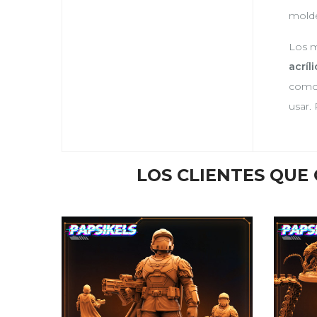
molde
Los m
acríl
como 
usar
LOS CLIENTES QU