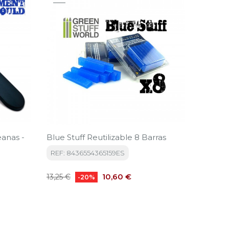
anas -
Blue Stuff Reutilizable 8 Barras
Pipe Ci
REF: 8436554365159ES
REF: 8
Precio
Precio
Precio
10,60 €
12,50 €
13,25 €
-20%
base