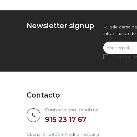
Newsletter signup
Puede darse de 
información de 
Acepto la
po
Contacto
Contacta con nosotros
915 23 17 67
CLuna, 6 - 28004 Madrid - España