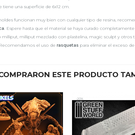
 tiene una superficie de 6x12 cm.
oldes funcionan muy bien con cualquier tipo de resina, reco
ica
. Espere hasta que el material se haya curado completamente an
milliput, milliput mezclado con plastelina, magic sculpt y otros
. Recomendamos el uso de
rasquetas
para eliminar el exceso de m
E COMPRARON ESTE PRODUCTO TA
-20%