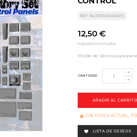
CONTROL
REF: 8436574504514ES
12,50 €
Impuestos incluidos
Molde de silicona para pane
CANTIDAD
AÑADIR AL CARRIT
SIN STOCK ACTUAL, 

LISTA DE DESEOS
