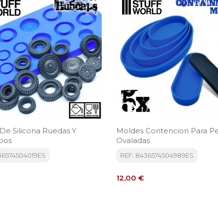
De Silicona Ruedas Y
Moldes Contencion Para Pe
bos
Ovaladas
36574504019ES
REF: 8436574504989ES
Precio
12,00 €