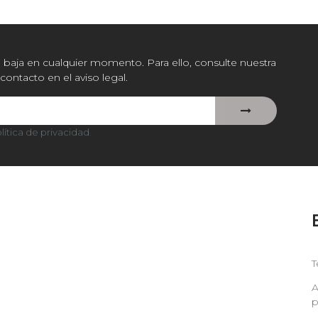
baja en cualquier momento. Para ello, consulte nuestra
contacto en el aviso legal.
lítica de privacidad
.
T
A
p