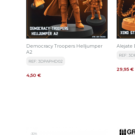
Democracy Troopers Helljumper
Alejate 
A2
REF: 3D
REF: 3DPAPHD02
Precio
29,95 €
Precio
4,50 €
-30%