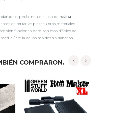
mendamos especialmente el uso de
resina
tes de retirar las piezas. Otros materiales
 también funcionan pero son más difíciles de
asilla / arcilla de los moldes sin dañarlos.
MBIÉN COMPRARON.
‹
›
-20%