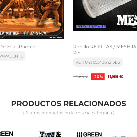
De Ella , Puerca!
Rodillo REJILLAS / MESH Ro
Pin
PAPALIEN116
REF: 8436554364213ES
Precio
Precio
11,88 €
14,85 €
-20%
base
PRODUCTOS RELACIONADOS
( 6 otros productos en la misma categoría )