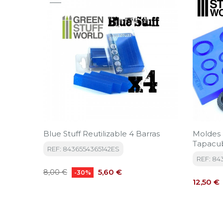
Blue Stuff Reutilizable 4 Barras
Moldes 
Tapacu
REF: 8436554365142ES
REF: 84
Precio
Precio
5,60 €
8,00 €
-30%
Precio
base
12,50 €