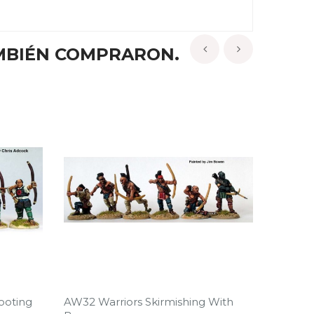
MBIÉN COMPRARON.
‹
›
ooting
AW32 Warriors Skirmishing With
AN 10 