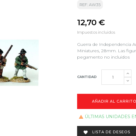
REF: AW35
12,70 €
Impuestos incluidos
Guerra de Independencia Am
Miniatures, 28mm. Las figura
pegamento no incluidos
CANTIDAD
AÑADIR AL CARRIT
ÚLTIMAS UNIDADES E

LISTA DE DESEOS
