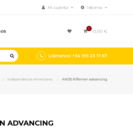
Mi cuenta
Idioma
0
mos
0,00 €
Llámanos: +34 915 23 17 67
Independencia Americana
AW35 Riflemen advancing
EN ADVANCING