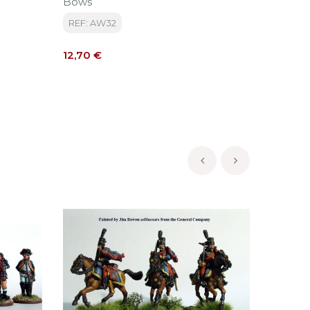
Bows
Comma
REF: AW32
REF: AN
Precio
Precio
12,70 €
12,70 €
‹
›