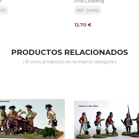
r
And Loading
101
REF: SAM12
Precio
12,70 €
PRODUCTOS RELACIONADOS
( 8 otros productos en la misma categoría )