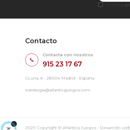
Acepto la
po
Contacto
Contacta con nosotros
915 23 17 67
CLuna, 6 - 28004 Madrid - España
estrategia@atlanticajuegos.com
2020 Copyright © Atlántica Juegos - Desarrollo we
