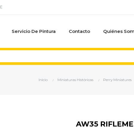
0€
Servicio De Pintura
Contacto
Quiénes So
Inicio
Miniaturas Históricas
Perry Miniatures
AW35 RIFLEM