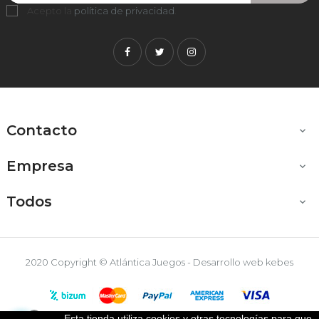
Acepto la
política de privacidad
.
Facebook
Twitter
Instagram
Contacto

Empresa

Todos

2020 Copyright © Atlántica Juegos - Desarrollo web
kebes
Esta tienda utiliza cookies y otras tecnologías para que