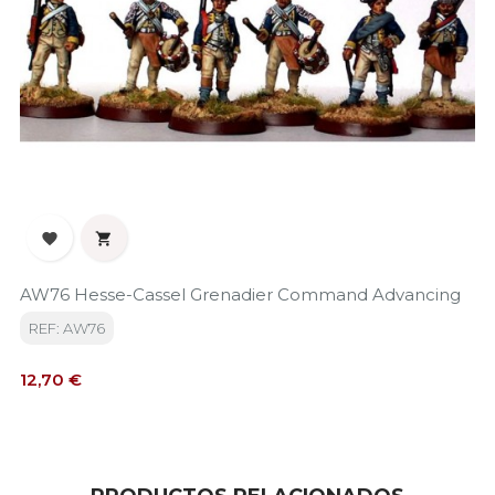


AW76 Hesse-Cassel Grenadier Command Advancing
REF: AW76
Precio
12,70 €