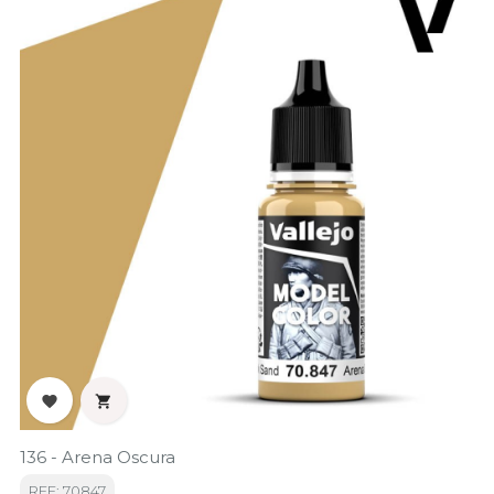


136 - Arena Oscura
REF: 70847