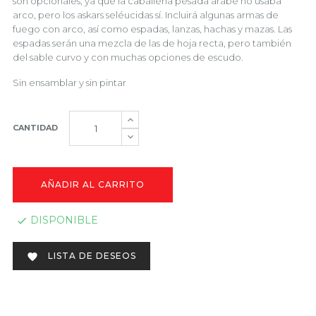
son opcionales, ya que la caballería pesada árabe no usaba
arco, pero los askars seléucidas sí. Incluirá algunas armas de
fuego con arco, así como espadas, lanzas, hachas y mazas. Las
espadas serán una mezcla de las de hoja recta, pero también
del sable curvo y con muchas opciones de escudo.
Sin ensamblar y sin pintar
CANTIDAD
AÑADIR AL CARRITO
DISPONIBLE

LISTA DE DESEOS
