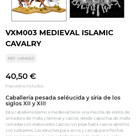
VXM003 MEDIEVAL ISLAMIC
CAVALRY
REF: VXM003
40,50 €
Impuestos incluidos
Caballería pesada seléucida y siria de los
siglos XII y XIII
Esta caballería islámica medieval tiene una mezcla de estilos de
armadura de malla y láminas y cascos, desde capuchas de malla
cerradas con elaborados cascos con púas hasta cascos abiertos
con turbantes. Los estuches para arcos y carcajs para flechas