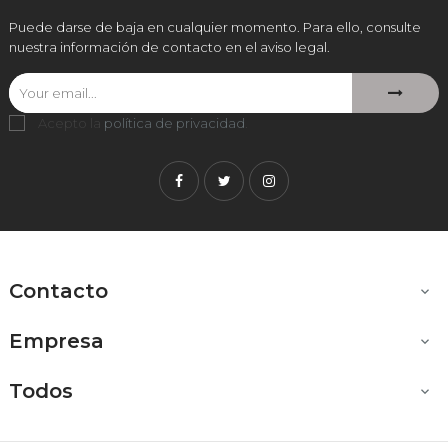
Puede darse de baja en cualquier momento. Para ello, consulte
nuestra información de contacto en el aviso legal.
Acepto la
política de privacidad
.
Facebook
Twitter
Instagram
Contacto

Empresa

Todos
