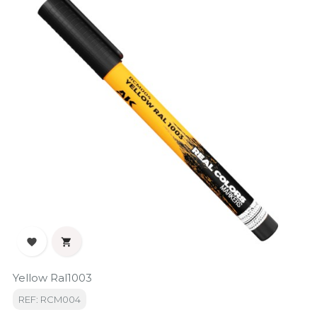


Yellow Ral1003
REF: RCM004