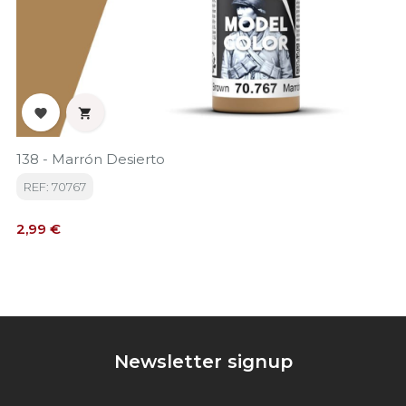


138 - Marrón Desierto
REF: 70767
Precio
2,99 €
Newsletter signup