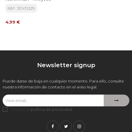
REF: 3DYD229
Precio
4,99 €
Newsletter signup
Puede darse de baja en cualquier momento. Para ello, consulte
nuestra información de contacto en el aviso legal.
Acepto la
política de privacidad
.
Facebook
Twitter
Instagram