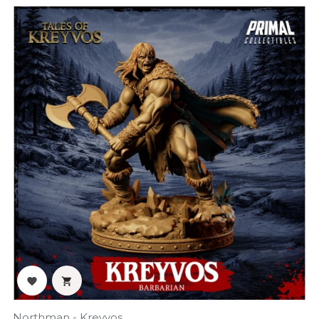
‹
›


Northman - Kreyvos