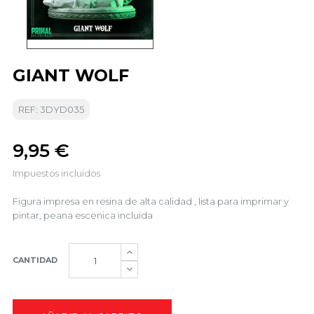
GIANT WOLF
REF: 3DYD035
9,95 €
Impuestos incluidos
Figura impresa en resina de alta calidad , lista para imprimar y
pintar, peana escenica incluida
CANTIDAD