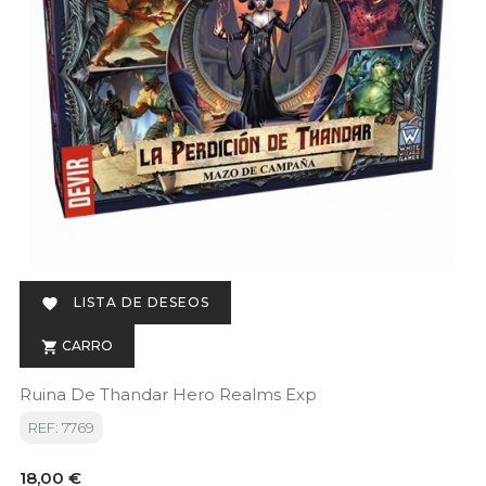
LISTA DE DESEOS

CARRO

Ruina De Thandar Hero Realms Exp
REF: 7769
Precio
18,00 €