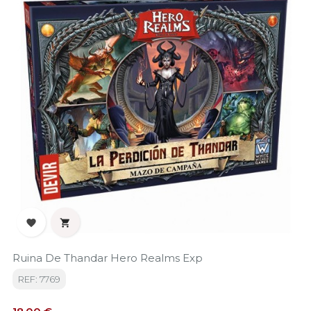


Ruina De Thandar Hero Realms Exp
REF: 7769
Precio