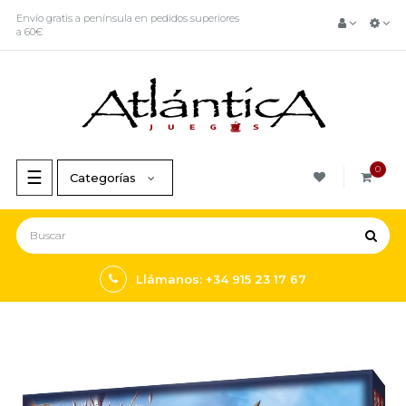
Envío gratis a península en pedidos superiores
a 60€
0
Navegación
☰
Categorías
de
palanca
Llámanos: +34 915 23 17 67