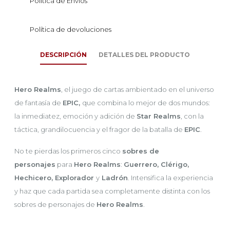
Política de Envíos
Política de devoluciones
DESCRIPCIÓN
DETALLES DEL PRODUCTO
Hero Realms
, el juego de cartas ambientado en el universo
de fantasía de
EPIC,
que combina lo mejor de dos mundos:
la inmediatez, emoción y adición de
Star Realms
, con la
táctica, grandilocuencia y el fragor de la batalla de
EPIC
.
No te pierdas los primeros cinco
sobres de
personajes
para
Hero Realms
:
Guerrero, Clérigo,
Hechicero, Explorador
y
Ladrón
. Intensifica la experiencia
y haz que cada partida sea completamente distinta con los
sobres de personajes de
Hero Realms
.