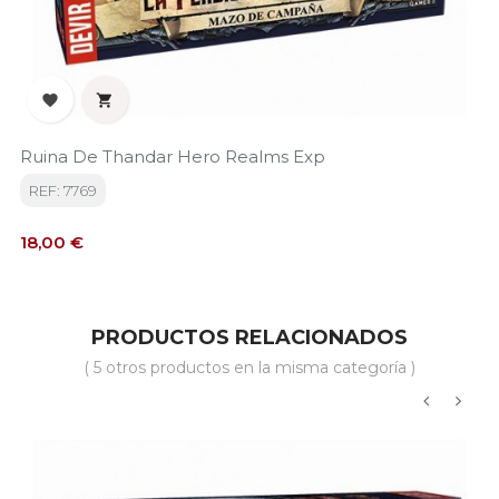


Ruina De Thandar Hero Realms Exp
REF: 7769
Precio
18,00 €
PRODUCTOS RELACIONADOS
( 5 otros productos en la misma categoría )
‹
›