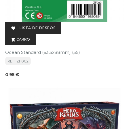
LISTA DE DESEOS

CARRO

Ocean Standard (63,5x88mm) (55)
REF: ZF002
Precio
0,95 €