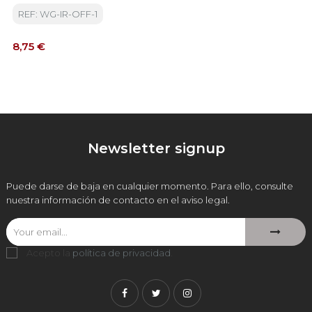
REF: WG-IR-OFF-1
Precio
8,75 €
Newsletter signup
Puede darse de baja en cualquier momento. Para ello, consulte
nuestra información de contacto en el aviso legal.
Acepto la
política de privacidad
.
Facebook
Twitter
Instagram