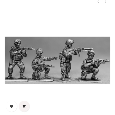
‹
›

