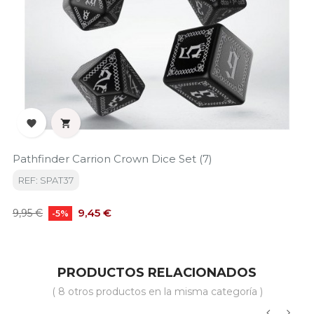


Pathfinder Carrion Crown Dice Set (7)
REF: SPAT37
Precio
Precio
9,45 €
9,95 €
-5%
base
PRODUCTOS RELACIONADOS
( 8 otros productos en la misma categoría )