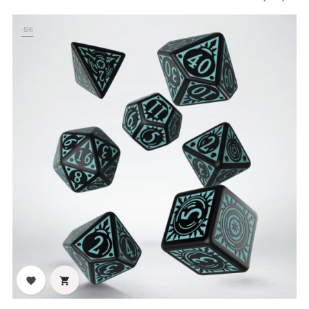
‹
›
-5%

