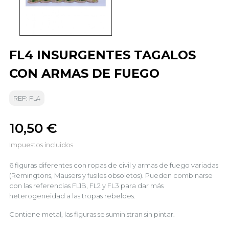
FL4 INSURGENTES TAGALOS
CON ARMAS DE FUEGO
REF: FL4
10,50 €
Impuestos incluidos
6 figuras diferentes con ropas de civil y armas de fuego variadas
(Remingtons, Mausers y fusiles obsoletos). Pueden combinarse
con las referencias FL1B, FL2 y FL3 para dar más
heterogeneidad a las tropas rebeldes.
Contiene metal, las figuras se suministran sin pintar.