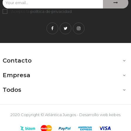
Acepto la
política de privacidad
.
Facebook
Twitter
Instagram
Contacto

Empresa

Todos

2020 Copyright © Atlántica Juegos - Desarrollo web
kebes