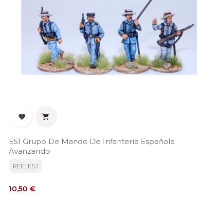


ES1 Grupo De Mando De Infantería Española
Avanzando
REF: ES1
Precio
10,50 €