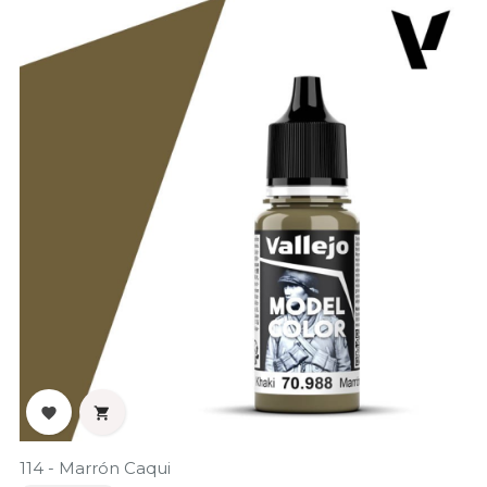


114 - Marrón Caqui