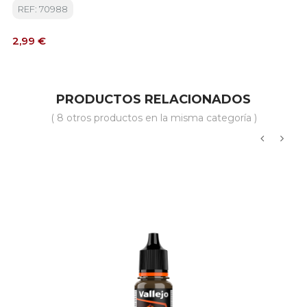
REF: 70988
Precio
2,99 €
PRODUCTOS RELACIONADOS
( 8 otros productos en la misma categoría )
‹
›