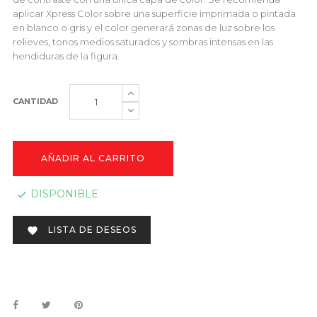
aplicar Xpress Color sobre una superficie imprimada o pintada
en blanco o gris y el color generará zonas de luz sobre los
relieves, tonos medios saturados y sombras intensas en las
hendiduras de la figura.
CANTIDAD
AÑADIR AL CARRITO
DISPONIBLE

LISTA DE DESEOS
