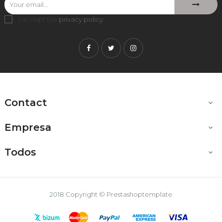
I accept the
privacy policy
.
Facebook
Twitter
Instagram
Contact

Empresa

Todos

2018 Copyright © Prestashoptemplate