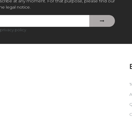
cribe at any moment. For that purpose, please find our
the legal notice.
privacy policy
.
T
A
Q
C