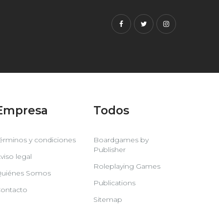
Facebook
Twitter
Instagram
Empresa
Todos
érminos y condiciones
Boardgames by
Publisher
viso legal
Roleplaying Games
uiénes Somos
Publications
ontacto
Sitemap