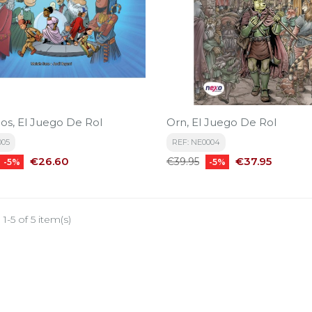
cos, El Juego De Rol
Orn, El Juego De Rol
005
REF: NE0004
Price
Regular
Price
€26.60
€37.95
€39.95
-5%
-5%
price
1-5 of 5 item(s)