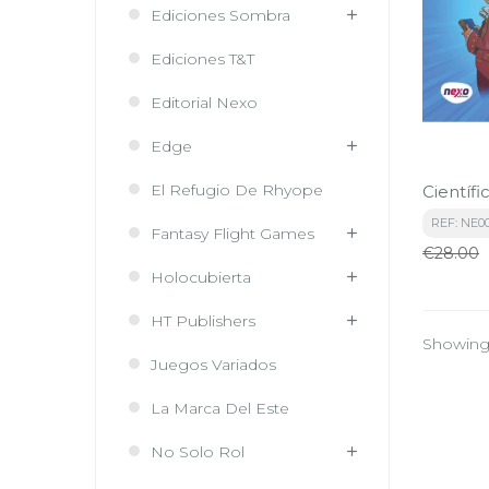
Ediciones Sombra
Ediciones T&T
Editorial Nexo
Edge
El Refugio De Rhyope
Científi
REF: NE0
Fantasy Flight Games
Regular
€28.00
price
Holocubierta
HT Publishers
Showing 
Juegos Variados
La Marca Del Este
No Solo Rol