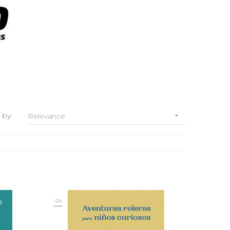
 by:
Relevance

-5%