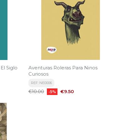
El Siglo
Aventuras Roleras Para Ninos
Curiosos
REF: NE0006
Regular
Price
€9.50
€10.00
-5%
price