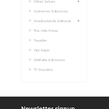
Other Selves
Outremer Ediciones
Shadowlands Editorial
The Hills Press
Traveller
Yipi Kayei
Walhalla Ediciones
77 Mundos
Newsletter signup