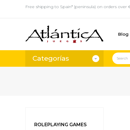
Free shipping to Spain* (peninsula) on orders over 
Blog
Categorías
ROLEPLAYING GAMES