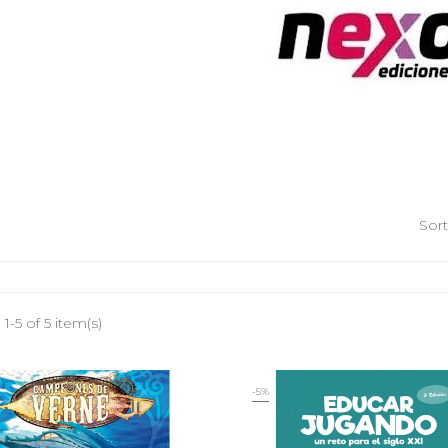
Sort
1-5 of 5 item(s)
-5%