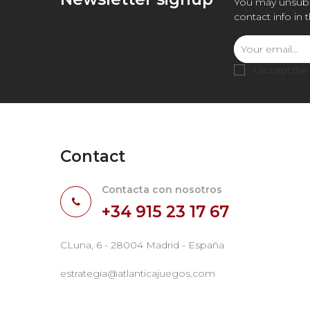
You may unsubs
contact info in 
I accept the
Contact
Contacta con nosotros
+34 915 23 17 67
CLuna, 6 - 28004 Madrid - España
estrategia@atlanticajuegos.com