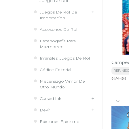
Juego De Rol
Juegos De Rol De
Importacion
Accesorios De Rol
Escenografía Para
Mazmorreo
Infantiles, Juegos De Rol
Campeo
Códice Editorial
REF: NE0
Regular
€24.00
Mecenazgo "Amor De
price
Otro Mundo"
Cursed Ink
-5%
Devir
Ediciones Epicismo