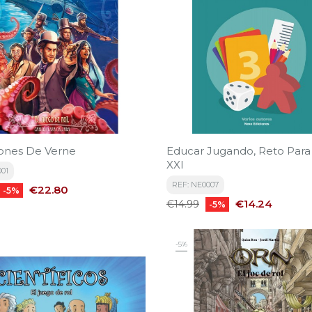
nes De Verne
Educar Jugando, Reto Para 
XXI
001
REF: NE0007
Price
€22.80
-5%
Regular
Price
€14.24
€14.99
-5%
price
-5%