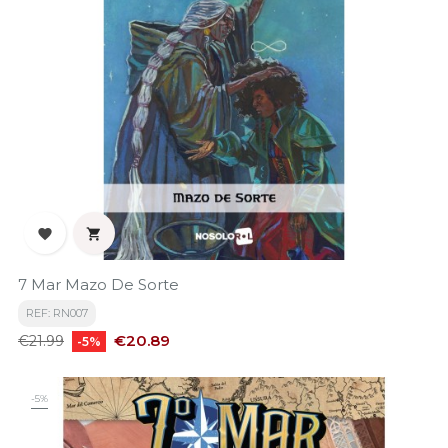


7 Mar Mazo De Sorte
REF: RN007
Regular
Price
€20.89
€21.99
-5%
price
-5%