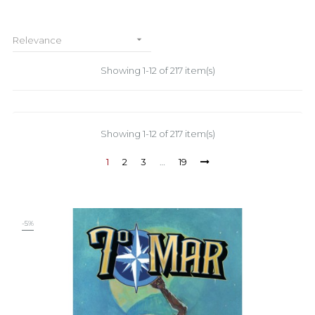

Relevance
Showing 1-12 of 217 item(s)
Showing 1-12 of 217 item(s)
1
2
3
…
19
-5%