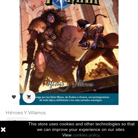


Héroes Y Villanos
REF: RN010
This store uses cookies and other technologies so that

Regular
Price
€33.24
we can improve your experience on our sites.
€34.99
-5%
View
cookies policy
.
price