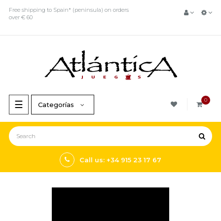
Free shipping to Spain* (peninsula) on orders
over € 60
0
Toggle
☰
Categorías
navigation
Call us: +34 915 23 17 67