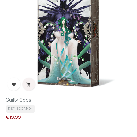


Guilty Gods
REF: EDGAN04
Price
€19.99