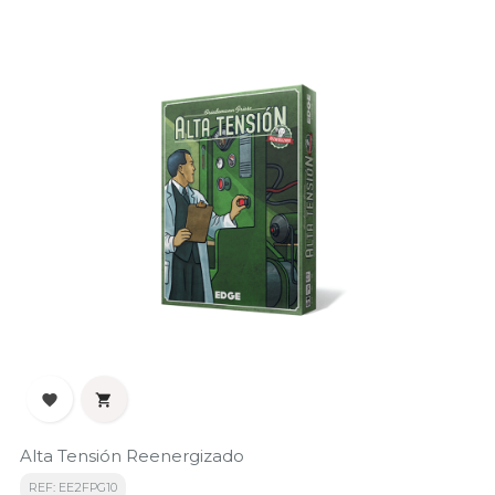


Alta Tensión Reenergizado
REF: EE2FPG10