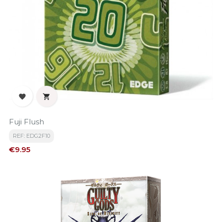


Fuji Flush
REF: EDG2F10
Price
€9.95