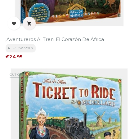


¡Aventureros Al Tren! El Corazón De África
REF: DW720117
Price
€24.95
OUT-OF-STOCK