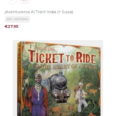
¡Aventureros Al Tren! India (+ Suiza)
REF: DW720114
Price
€27.95