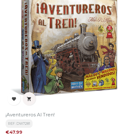


¡Aventureros Al Tren!
REF: DW7281
Price
€47.99