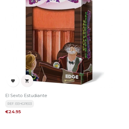


El Sexto Estudiante
REF: EEHGPE03
Price
€24.95