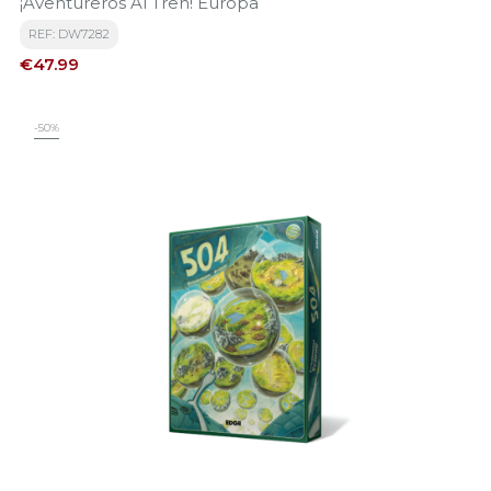
¡Aventureros Al Tren! Europa
REF: DW7282
Price
€47.99
-50%