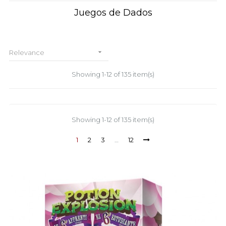
Juegos de Dados

Relevance
Showing 1-12 of 135 item(s)
Showing 1-12 of 135 item(s)
1
2
3
…
12