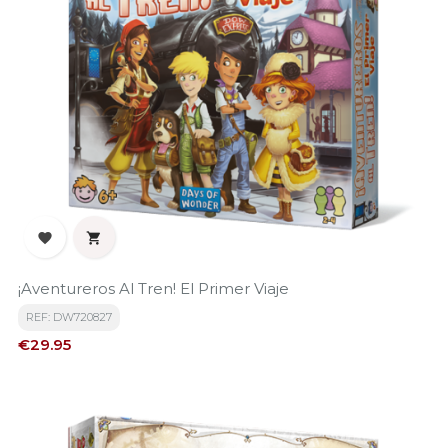


¡Aventureros Al Tren! El Primer Viaje
REF: DW720827
Price
€29.95