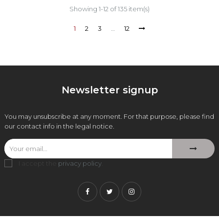
Showing 1-12 of 135 item(s)
1
2
3
…
12
Newsletter signup
You may unsubscribe at any moment. For that purpose, please find
our contact info in the legal notice.
I accept the
privacy policy
.
Facebook
Twitter
Instagram