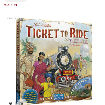
Price
€39.99
OUT-OF-STOCK

