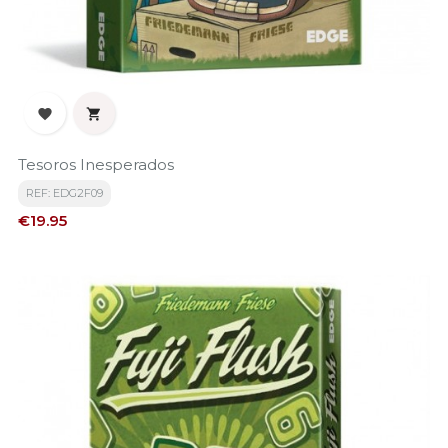


Tesoros Inesperados
REF: EDG2F09
Price
€19.95