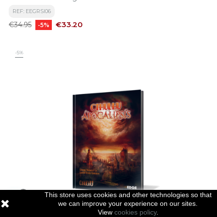
REF: EEGRSI06
Regular
Price
€33.20
€34.95
-5%
price
-5%
This store uses cookies and other technologies so that

we can improve your experience on our sites.
View
cookies policy
.