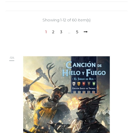
Showing 1-12 of 60 item(s)
1
2
3
…
5
-5%