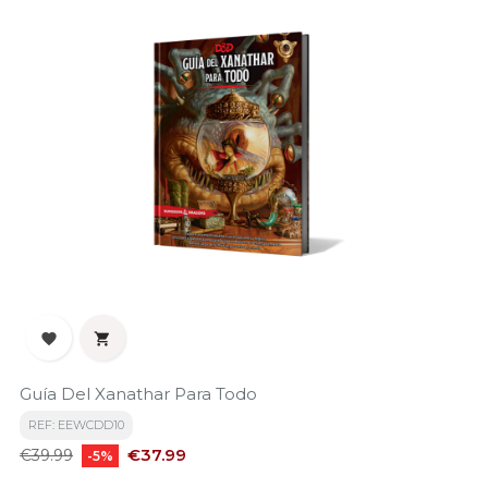


Guía Del Xanathar Para Todo
REF: EEWCDD10
Regular
Price
€37.99
€39.99
-5%
price