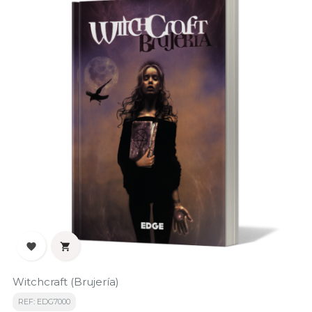


Witchcraft (Brujería)
REF: EDG7000