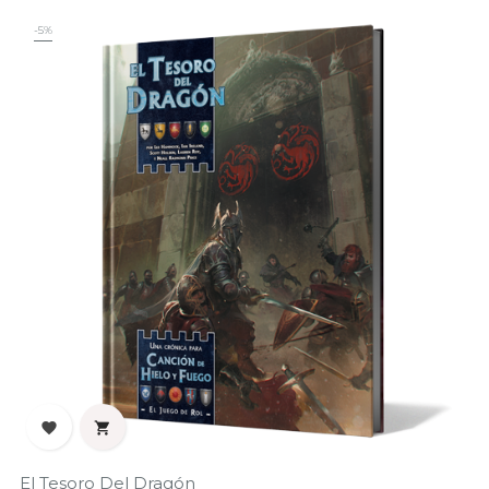
-5%


El Tesoro Del Dragón