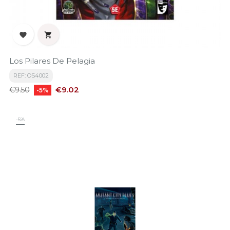


Los Pilares De Pelagia
REF: OS4002
Regular
Price
€9.02
€9.50
-5%
price
-5%