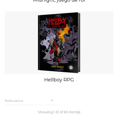
Midnight, juego de rol
Hellboy RPG

Relevance
Showing 1-12 of 60 item(s)