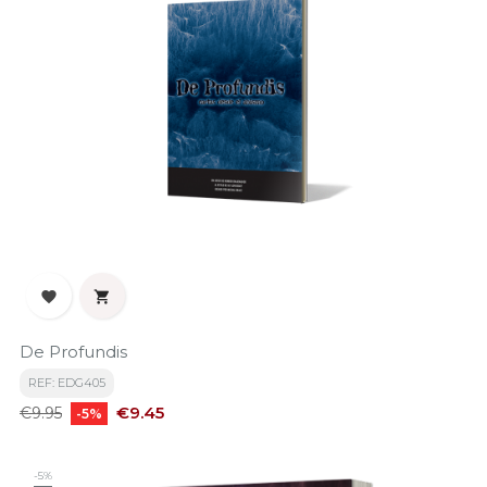


De Profundis
REF: EDG405
Regular
Price
€9.45
€9.95
-5%
price
-5%