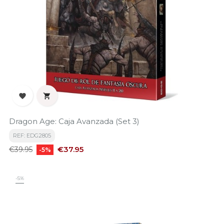


Dragon Age: Caja Avanzada (Set 3)
REF: EDG2805
Regular
Price
€37.95
€39.95
-5%
price
-5%