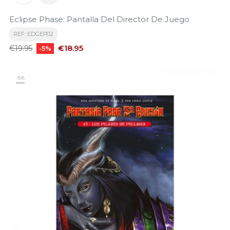
Eclipse Phase: Pantalla Del Director De Juego
REF: EDGEP02
Regular
Price
€18.95
€19.95
-5%
price
-5%