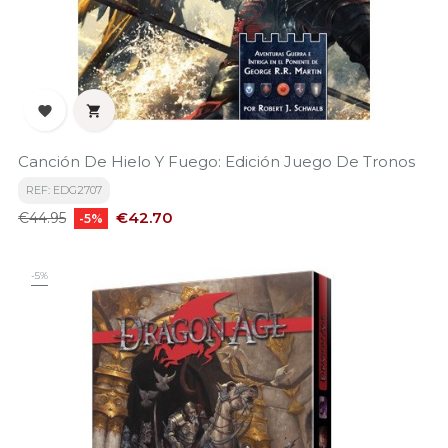


Canción De Hielo Y Fuego: Edición Juego De Tronos
REF: EDG2707
Regular
Price
€42.70
€44.95
-5%
price
-5%