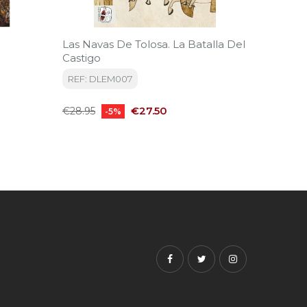
Las Navas De Tolosa. La Batalla Del
Moros. 
Castigo
Musulma
1896) 
REF: DLEM007
REF: D
Regular
Price
Regular
€27.50
€28.95
€27.95
-5%
price
price
Facebook
Twitter
Instagram