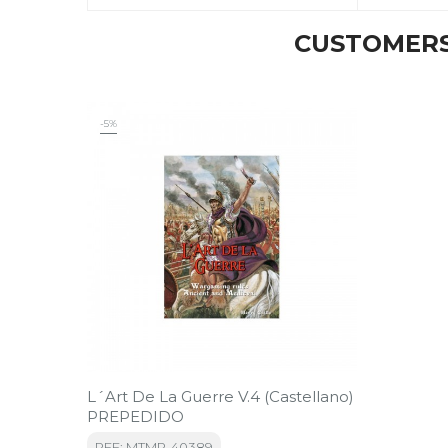
CUSTOMERS
-5%
L´Art De La Guerre V.4 (Castellano)
PREPEDIDO
REF: MTMP-40389