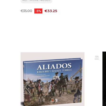
Regular
Price
€33.25
€35.00
-5%
price
-5%