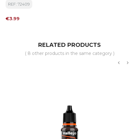
REF: 72409
Price
€3.99
RELATED PRODUCTS
( 8 other products in the same category )
‹
›