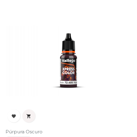


Púrpura Oscuro