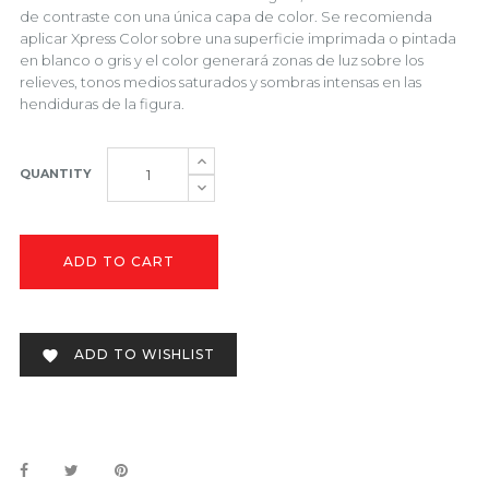
de contraste con una única capa de color. Se recomienda
aplicar Xpress Color sobre una superficie imprimada o pintada
en blanco o gris y el color generará zonas de luz sobre los
relieves, tonos medios saturados y sombras intensas en las
hendiduras de la figura.
QUANTITY
ADD TO CART
ADD TO WISHLIST
