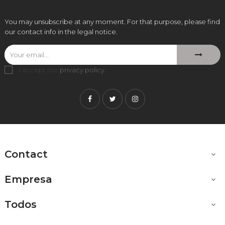
You may unsubscribe at any moment. For that purpose, please find
our contact info in the legal notice.
I accept the
privacy policy
.
Facebook
Twitter
Instagram
Contact

Empresa

Todos
